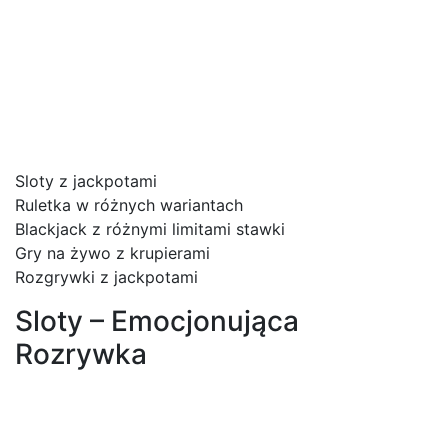
ggbet to nie tylko zakłady sportowe, ale także bogato
wyposażone kasyno online. W ofercie znajdują się
popularne sloty, gry stołowe takie jak ruletka,
blackjack, poker, oraz kasyno na żywo z prawdziwymi
krupierami.
Szeroki wybór gier
pozwala na znalezienie
czegoś dla każdego.
Sloty z jackpotami
Ruletka w różnych wariantach
Blackjack z różnymi limitami stawki
Gry na żywo z krupierami
Rozgrywki z jackpotami
Sloty – Emocjonująca
Rozrywka
Sloty to najpopularniejsza kategoria gier w kasynie
online. ggbet oferuje setki slotów od renomowanych
dostawców, takich jak NetEnt, Microgaming, Play’n GO