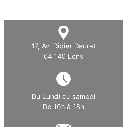
grze, pozwala na zachowanie kontroli i uniknięcie
problemów związanych z hazardem.
Odpowiedzialna
gra
jest kluczowa dla bezpiecznej rozrywki.
17, Av. Didier Daurat
64 140 Lons
Du Lundi au samedi
De 10h à 18h