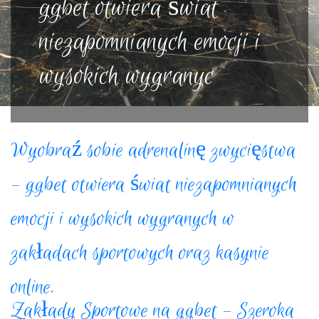
ggbet otwiera świat
niezapomnianych emocji i
wysokich wygranyc
Wyobraź sobie adrenalinę zwycięstwa
– ggbet otwiera świat niezapomnianych
emocji i wysokich wygranych w
zakładach sportowych oraz kasynie
online.
Zakłady Sportowe na ggbet – Szeroka