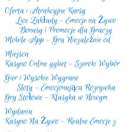
Oferta i Atrakcyjne Kursy
Live Zakłady – Emocje na Żywo
Bonusy i Promocje dla Graczy
Mobile App – Gra Niezależnie od
Miejsca
Kasyno Online ggbet – Szeroki Wybór
Gier i Wysokie Wygrane
Sloty – Emocjonująca Rozrywka
Gry Stołowe – Klasyka w Nowym
Wydaniu
Kasyno Na Żywo – Realne Emocje z