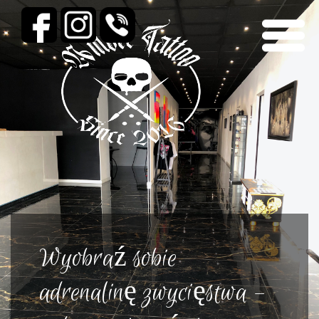
Wyobraź sobie
adrenalinę zwycięstwa –