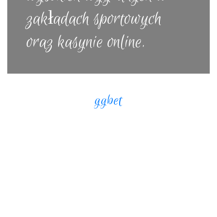
zakładach sportowych
oraz kasynie online.
Wyobraź sobie adrenalinę zwycięstwa –
ggbet
otwiera świat niezapomnianych emocji i wysokich
wygranych w zakładach sportowych oraz kasynie
online. Platforma
ggbet
oferuje szeroki wybór gier,
atrakcyjne bonusy oraz bezpieczne środowisko dla
wszystkich pasjonatów hazardu. To miejsce, gdzie
zakręcenie kołem ruletki, postawienie na ulubioną
drużynę, czy spróbowanie szczęścia w slotach staje
się niezapomnianą przygodą. Zostań częścią
społeczności
ggbet
i odkryj nowy wymiar rozrywki.