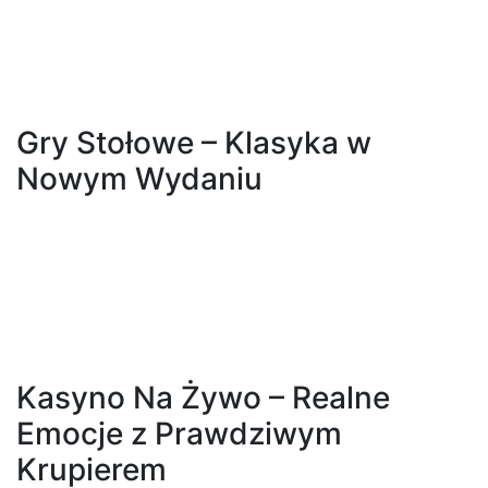
i inni. Gry różnią się tematyką, liczbą linii wypłatowych
i funkcjami bonusowymi.
Emocjonująca rozgrywka
i
potencjalnie wysokie wygrane przyciągają miliony
graczy.
Gry Stołowe – Klasyka w
Nowym Wydaniu
ggbet oferuje klasyczne gry stołowe, takie jak ruletka,
blackjack, poker, baccarat i craps. Gry są dostępne w
różnych wariantach, z różnymi limitami stawki, co
pozwala na dopasowanie gry do indywidualnych
preferencji.
Klasyczne gry stołowe
są idealne dla
osób, które preferują bardziej strategiczną rozgrywkę.
Kasyno Na Żywo – Realne
Emocje z Prawdziwym
Krupierem