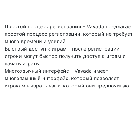
входа, которая позволяет им легко и быстро
начать играть в казино.
Простой процесс регистрации – Vavada предлагает
простой процесс регистрации, который не требует
много времени и усилий.
Быстрый доступ к играм – после регистрации
игроки могут быстро получить доступ к играм и
начать играть.
Многоязычный интерфейс – Vavada имеет
многоязычный интерфейс, который позволяет
игрокам выбрать язык, который они предпочитают.
В целом, Vavada – это казино, которое предлагает
игрокам уникальные функции и преимущества,
которые делают его одним из самых популярных
онлайн-казино.
Вход на официальный