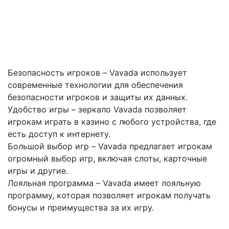
Одним из основных преимуществ Vavada является
его зеркало, которое позволяет игрокам играть в
казино, не оставляя им возможности для
манипуляции результатами игры.
Безопасность игроков – Vavada использует
современные технологии для обеспечения
безопасности игроков и защиты их данных.
Удобство игры – зеркало Vavada позволяет
игрокам играть в казино с любого устройства, где
есть доступ к интернету.
Большой выбор игр – Vavada предлагает игрокам
огромный выбор игр, включая слоты, карточные
игры и другие.
Лояльная программа – Vavada имеет лояльную
программу, которая позволяет игрокам получать
бонусы и преимущества за их игру.
Кроме того, Vavada предлагает игрокам функцию