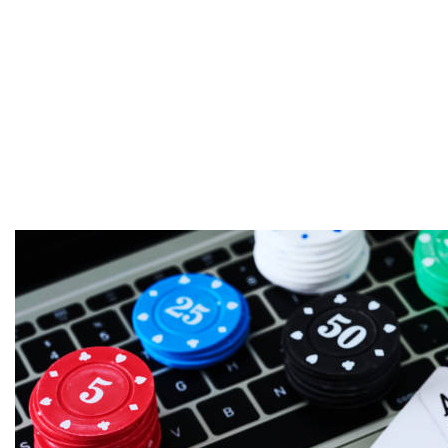
För online casinon är det viktigt att välja plattformar
som erbjuder en användarvänlig design och
engagerande spelupplevelser. Många plattformar
erbjuder nu live dealers som gör att spelare kan få en
mer autentisk casinokänsla hemifrån. Teknologiska
framsteg har också gjort det möjligt för spelare att
njuta av högkvalitativa grafiska upplevelser och
interaktiva funktioner.