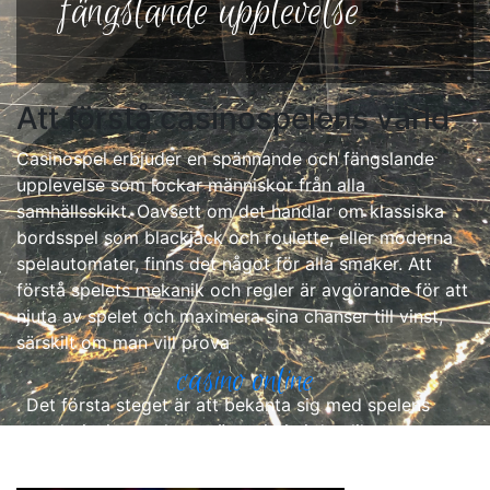
fängslande upplevelse
Att förstå casinospelens värld
Casinospel erbjuder en spännande och fängslande
upplevelse som lockar människor från alla
samhällsskikt. Oavsett om det handlar om klassiska
bordsspel som blackjack och roulette, eller moderna
spelautomater, finns det något för alla smaker. Att
förstå spelets mekanik och regler är avgörande för att
njuta av spelet och maximera sina chanser till vinst,
särskilt om man vill prova
casino online
. Det första steget är att bekanta sig med spelens
grundprinciper och att sätta sig in i de olika
insatsalternativen som finns tillgängliga.