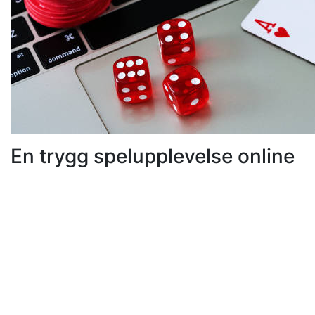
En trygg spelupplevelse online
Att spela på nätet kan vara både spännande och
säkert om man väljer rätt plattform. Det är viktigt att
spela på casinon som erbjuder säkerhetslösningar för
att skydda sina personuppgifter och finansiella
transaktioner. Genom att välja licensierade och
reglerade sajter kan spelare känna sig trygga.
Denna webbplats strävar efter att erbjuda en säker
och skyddad miljö för användare som vill utforska