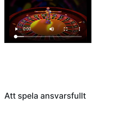
En djupgående förståelse för spelets strategier kan
också förbättra din spelupplevelse. Genom att studera
olika taktiker och tips kan spelare lära sig hur man gör
informerade beslut under spelets gång. Detta skapar
en mer engagerande och interaktiv atmosfär, vilket
bidrar till den övergripande spänningen i casinot.
Att spela ansvarsfullt
Ansvarsfullt spelande är en viktig aspekt av
casinoupplevelsen. Det handlar inte bara om att
hantera sina pengar effektivt utan också om att sätta
gränser för sig själv. Genom att fastställa en budget