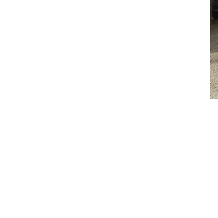
Что такое проституц
Проституция без посредников — это во
агентства или организации, которые об
свободным, оставляя за клиентом возмо
Одним из ключевых преимуществ такого 
свои услуги, что не всегда оправдано.
лиц», которые могли бы вмешаться в пр
другом, обсудить свои желания и предпо