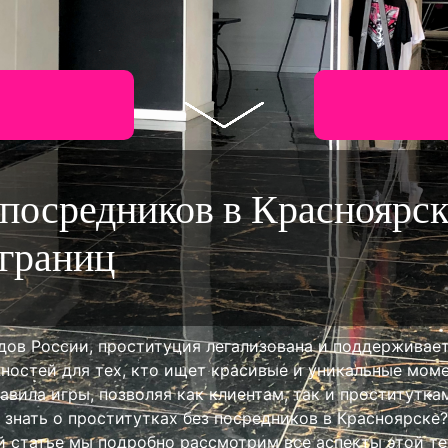
P
 посредников в Красноярс
Com
 границ
родов России, проституция легализована и поддержива
ностей для тех, кто ищет красивые и уникальные моме
авила игры, позволяя как клиентам, так и проститутка
 знать о проститутках без посредников в Красноярске
й статье мы подробно рассмотрим все аспекты этой т