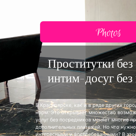
Photos
Réalisme
Проститутки без
Autres
интим-досуг без
В Красноярске, как и в ряде других го
норм. Это открывает множество возмож
услуг без посредников меняет многие пр
дополнительных платежей. Но что нужно
интересными и востребованными? В это