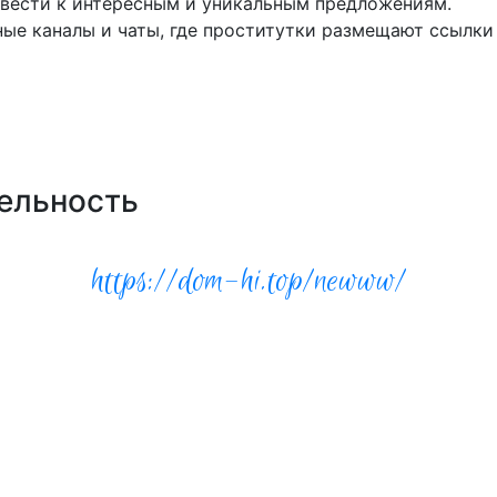
ивести к интересным и уникальным предложениям.
ые каналы и чаты, где проститутки размещают ссылки 
ак выбрать идеальную анкет
осредников может быть нелегкой задачей, особенно ес
вых факторов, которые стоит учесть при просмотре а
ельность
оре анкеты — это внешность. Фотографии имеют огромно
https://dom-hi.top/newww/
 старого образца. Рекомендуется обращать внимание 
нимков в разных ракурсах.
е услуги. Важно внимательно ознакомиться с параметр
более специализированные услуги. Прямое обсуждение
удовлетворенности.