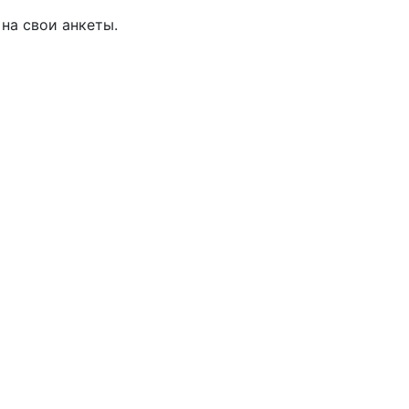
на свои анкеты.
у
ли вы впервые сталкиваетесь с
нкет:
е значение. Однако важно помнить, что
на анкеты с актуальными фотографиями,
ами, которые она предлагает: это
 желаемого формата встречи может