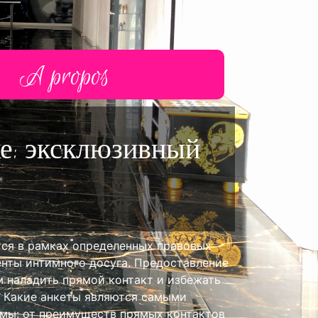
A propos
résentation du shop
ке: эксклюзивный
ment nous rencontrer ?
Le gage de qualité
événement
ется в рамках определенных правовых
нты интимного досуга. Предоставление
м наладить прямой контакт и избежать
? Какие анкеты являются самыми
емы: от преимуществ прямых контактов