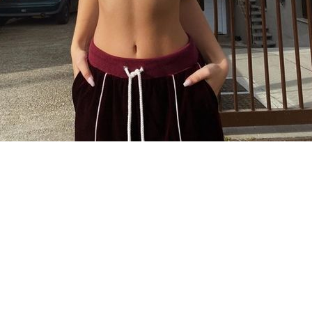
ия без посредников и почем
зможность для любителей интимных встреч получать у
ычно берут на себя организационные заботы. Это дела
жность выбирать, с кем и как провести время.
подхода является уменьшение затрат. Посредники, ка
 Прямой контакт также увеличивает уровень доверия ме
оцесс, клиенты и предоставляющие услуги имеют возм
чтения.