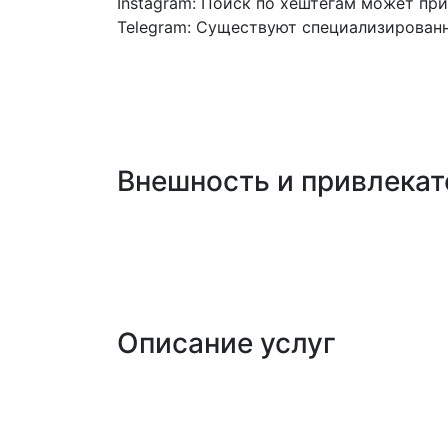
Instagram: Поиск по хештегам может пр
Telegram: Существуют специализированн
Критерии выбора: к
Выбор проститутки в Красноярске без п
подобным опытом. Есть несколько ключе
Внешность и привлекат
Первое, что бросается в глаза при выб
изображения могут быть обработаны или
где присутствует большее количество с
Описание услуг
Каждая дама предлагает свои уникальны
может быть как базовый интим, так и 
существенно увеличить уровень вашей 