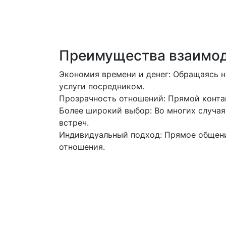
Однако, чтобы оставаться в безопасност
сторон. Существуют определенные крит
до личных качеств.
Преимущества взаимод
Экономия времени и денег: Обращаясь н
услуги посредником.
Прозрачность отношений: Прямой контак
Более широкий выбор: Во многих случая
встреч.
Индивидуальный подход: Прямое общение
отношения.
Эти преимущества делают проституцию б
конкурентным и разнообразным.
Где искать анкеты п
На сегодняшний день существует множес