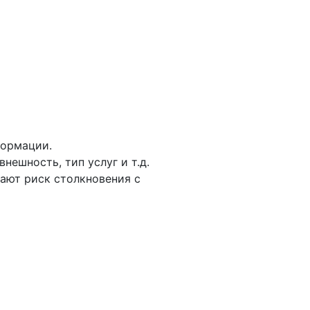
ся на надежные источники, чтобы
ированные веб-сайты. На таких
 несколько примеров, на что стоит
формации.
нешность, тип услуг и т.д.
шают риск столкновения с
и контактов. Это может быть как
сности, чтобы не наткнуться на