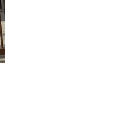
у это важно?
слуги напрямую, минуя различные
ет взаимодействие более открытым и
к правило, требуют комиссионные за
жду сторонами. Поскольку нет «третьих
ожность лучше ознакомиться друг с