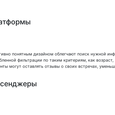
еб-сайтов до социальных сетей. Важно ориентировать
латформы
добных способов поиска проституток — это специализ
е указаны фотографии, описания услуг и контакты. Вот
тивно понятным дизайном облегчают поиск нужной ин
ленной фильтрации по таким критериям, как возраст, в
енты могут оставлять отзывы о своих встречах, умень
ссенджеры
ные сети и мессенджеры для размещения своих анкет 
ть за соблюдением правил конфиденциальности и безопа