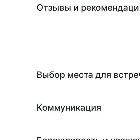
Отзывы и рекомендаци
Если есть возможность, поищите отзывы
дальнейшее общение. Особенно полезны
Как безопасно орган
Организация встречи с проституткой тр
некоторые базовые правила.
Выбор места для встре
Безопасность должна быть на первом ме
отель или квартира, где вы сможете чу
Коммуникация
Постарайтесь заранее обсудить все мом
только сделает вашу встречу более при