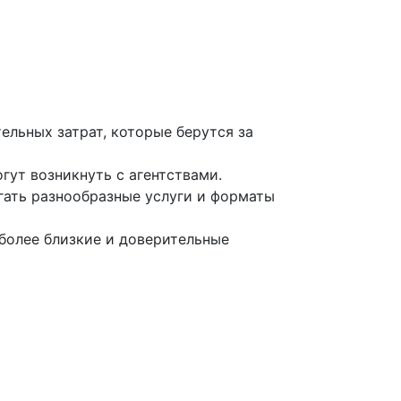
нивать анкеты проституток с разных
интимного общения — от внешнего вида
льных затрат, которые берутся за
гут возникнуть с агентствами.
агать разнообразные услуги и форматы
более близкие и доверительные
, где рынок интимных услуг стал более
 в Красноярске?
проституток в Красноярске. Они могут