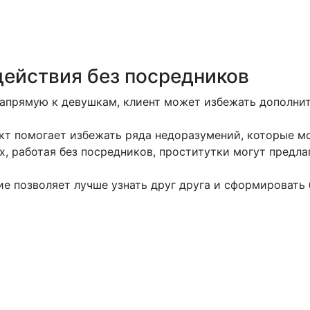
и и обеспечить удовлетворение от встречи, важно оце
ерии, которые стоит учитывать при выборе дамы для 
ействия без посредников
апрямую к девушкам, клиент может избежать дополните
т помогает избежать ряда недоразумений, которые мо
х, работая без посредников, проститутки могут предл
 позволяет лучше узнать друг друга и сформировать 
ез посредников особенно актуальной для Красноярска
роституток без посредников
тво платформ и источников, где можно найти анкеты 