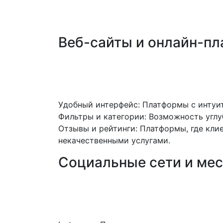
варьироваться от специализированных в
избежать мошенничества.
Веб-сайты и онлайн-п
Один из наиболее распространенных и у
платформах можно найти много анкет, гд
обратить внимание:
Удобный интерфейс: Платформы с интуи
Фильтры и категории: Возможность углуб
Отзывы и рейтинги: Платформы, где кли
некачественными услугами.
Социальные сети и ме
Многие проститутки используют социаль
Instagram, так и Telegram. Важно следи
мошеннические схемы.