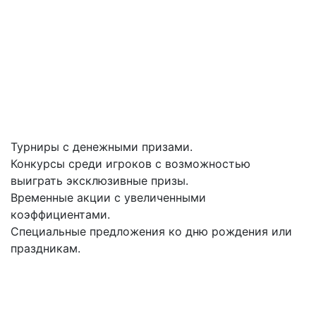
проводит различные промоакции, которые могут
включать в себя как временные, так и специальные
предложения. Это могут быть турниры, конкурсы и
другие формы активностей, которые позволяют
игрокам не только выигрывать дополнительные
призы, но и участвовать в интересных
соревнованиях. Важно следить за новостями на
сайте, чтобы не упустить возможности:
Турниры с денежными призами.
Конкурсы среди игроков с возможностью
выиграть эксклюзивные призы.
Временные акции с увеличенными
коэффициентами.
Специальные предложения ко дню рождения или
праздникам.
Как получить бонусы на
Пинап кз