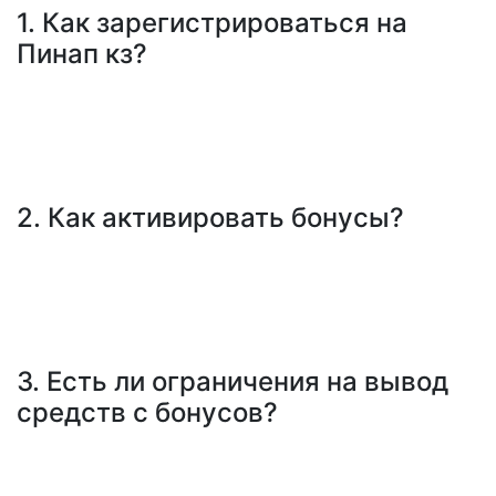
1. Как зарегистрироваться на
Пинап кз?
Для регистрации перейдите на главный сайт,
заполните все необходимые поля и подтвердите
свою учетную запись на указанный вами адрес
электронной почты.
2. Как активировать бонусы?
Все активные бонусы можно найти в личном
кабинете, где они будут доступными для
активации. Не забудьте ознакомиться с условиями
использования каждого бонуса.
3. Есть ли ограничения на вывод
средств с бонусов?
Да, существуют условия по отыгрышу бонусов,
которые необходимо выполнить перед выводом