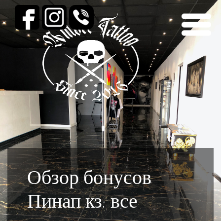
Обзор бонусов
Пинап кз: все