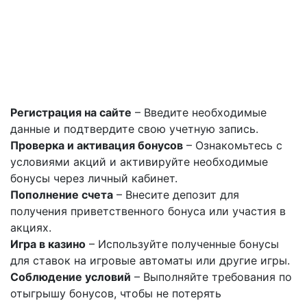
Для того чтобы начать получать_bonusы на
платформе, следует выполнить несколько простых
шагов. Процесс получения бонусов на Пинап кз
достаточно прозрачен и понятен, и не требует
особых усилий:
Регистрация на сайте
– Введите необходимые
данные и подтвердите свою учетную запись.
Проверка и активация бонусов
– Ознакомьтесь с
условиями акций и активируйте необходимые
бонусы через личный кабинет.
Пополнение счета
– Внесите депозит для
получения приветственного бонуса или участия в
акциях.
Игра в казино
– Используйте полученные бонусы
для ставок на игровые автоматы или другие игры.
Соблюдение условий
– Выполняйте требования по
отыгрышу бонусов, чтобы не потерять