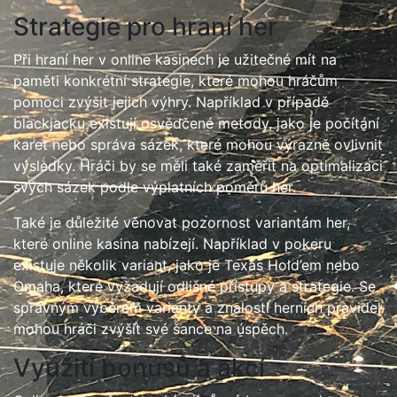
Strategie pro hraní her
Při hraní her v online kasinech je užitečné mít na
paměti konkrétní strategie, které mohou hráčům
pomoci zvýšit jejich výhry. Například v případě
blackjacku existují osvědčené metody, jako je počítání
karet nebo správa sázek, které mohou výrazně ovlivnit
výsledky. Hráči by se měli také zaměřit na optimalizaci
svých sázek podle výplatních poměrů her.
Také je důležité věnovat pozornost variantám her,
které online kasina nabízejí. Například v pokeru
existuje několik variant, jako je Texas Hold’em nebo
Omaha, které vyžadují odlišné přístupy a strategie. Se
správným výběrem varianty a znalostí herních pravidel
mohou hráči zvýšit své šance na úspěch.
Využití bonusů a akcí