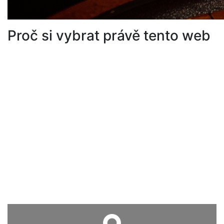
Proč si vybrat právě tento web
Náš web je skvělým zdrojem pro všechny hráče, kteří
chtějí maximalizovat své výhry v online kasinech.
Nabízíme podrobné návody, tipy a strategie, které
vám pomohou nejen pochopit složitosti her, ale také
efektivně využívat dostupné bonusy a akce k vašemu
prospěchu.
Naše odborné články a průvodci zahrnují všechny
aspekty hraní v online kasinech, což vám umožní stát
se informovanějším a úspěšnějším hráčem. Ať už jste
začátečník, nebo zkušený profesionál, náš web vám
poskytne potřebné nástroje k dosažení vašich cílů při
hraní hazardních her.