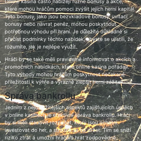
Online kasina často nabízejí různé bonusy a akce,
které mohou hráčům pomoci zvýšit jejich herní kapitál.
Tyto bonusy, jako jsou bezvkladové bonusy, uvítací
bonusy nebo návrat peněz, mohou poskytnout
potřebnou výhodu při hraní. Je důležité důkladně si
přečíst podmínky těchto nabídek, abyste se ujistili, že
rozumíte, jak je nejlépe využít.
Hráči by se také měli pravidelně informovat o akcích a
promočních nabídkách, které online kasina pořádají.
Tyto výhody mohou hráčům poskytnout nečekané
příležitosti k výhře a výrazně zlepšit herní zážitek.
Správa bankrollu
Jedním z nejdůležitějších aspektů zajišťujících úspěch
v online kasinech je efektivní správa bankrollu. Hráči
by si měli stanovit rozpočet, který jsou ochotni
investovat do her, a striktně se ho držet. Tím se sníží
riziko ztrát a umožní hráčům hrát zodpovědně.