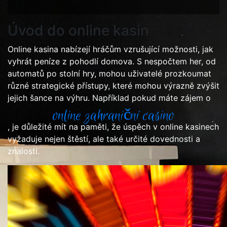
Úvod do online kasin
Online kasina nabízejí hráčům vzrušující možnosti, jak
vyhrát peníze z pohodlí domova. S nespočtem her, od
automatů po stolní hry, mohou uživatelé prozkoumat
různé strategické přístupy, které mohou výrazně zvýšit
jejich šance na výhru. Například pokud máte zájem o
online zahraniční casino
, je důležité mít na paměti, že úspěch v online kasinech
vyžaduje nejen štěstí, ale také určité dovednosti a
znalosti.