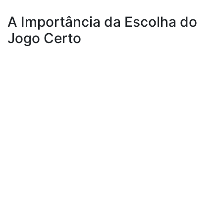
de renda garantida.
A Importância da Escolha do
Jogo Certo
A escolha do jogo certo pode ter um impacto
significativo em suas chances de vitória. Alguns jogos
têm uma vantagem da casa menor do que outros, o
que significa que suas chances de ganhar são maiores.
Por exemplo, blackjack, quando jogado com a
estratégia básica, pode ter uma vantagem da casa de
menos de 1%. Ao escolher um slot, procure jogos com
altos percentuais de pagamento e recursos especiais
que podem aumentar seus ganhos. Além disso,
experimente diferentes jogos para descobrir aqueles
que melhor se encaixam em seu estilo de jogo e
preferências.
Segurança e Suporte ao