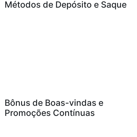
Métodos de Depósito e Saque
Uma das vantagens do roll dorado casino é a
variedade de métodos de depósito e saque
disponíveis. Você pode escolher entre opções como
cartões de crédito e débito, transferências bancárias,
carteiras eletrônicas e criptomoedas. Cada método
possui suas próprias taxas e prazos de
processamento, portanto, é importante escolher a
opção que melhor se adapta às suas necessidades.
Além disso, a plataforma garante transações seguras e
rápidas, para que você possa aproveitar seus ganhos
sem demora.
Bônus de Boas-vindas e
Promoções Contínuas
O roll dorado casino oferece um generoso bônus de
boas-vindas para novos jogadores, que pode incluir