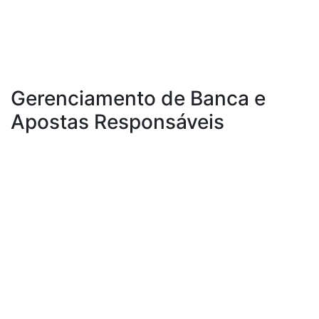
as estratégias de apostas para tomar decisões
informadas. Além disso, é fundamental gerenciar seu
orçamento e jogar com responsabilidade, definindo
limites de apostas e evitando perseguir perdas.
Gerenciamento de Banca e
Apostas Responsáveis
O gerenciamento de banca é crucial para uma
experiência de jogo prolongada e agradável. Defina
um orçamento para suas apostas e não o exceda,
mesmo que esteja tendo uma boa sequência de
vitórias. Divida seu orçamento em sessões de jogo
menores e aposte apenas uma pequena porcentagem
do seu total em cada aposta. Evite perseguir perdas,
pois isso pode levar a decisões impulsivas e resultar
em perdas ainda maiores. Lembre-se de que o jogo
deve ser uma forma de entretenimento, não uma fonte