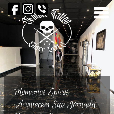
Momentos Épicos
Acontecem Sua Jornada