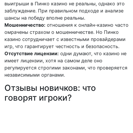
выигрыши в Пинко казино не реальны, однако это
заблуждение. При правильном подходе и анализе
шансы на победу вполне реальны.
Мошенничество:
отношения к онлайн-казино часто
омрачены страхом о мошенничестве. Но Пинко
казино сотрудничает с известными провайдерами
игр, что гарантирует честность и безопасность.
Отсутствие лицензии:
одни думают, что казино не
имеет лицензии, хотя на самом деле оно
регулируется строгими законами, что проверяется
независимыми органами.
Отзывы новичков: что
говорят игроки?
Мнения новичков о Пинко казино разные. Многие
игроки отмечают свое положительное впечатление
от игрового опыта. Вот основные точки зрения,
которые можно выделить: