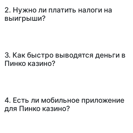
2. Нужно ли платить налоги на
выигрыши?
Да, согласно законодательству, игроки обязаны
уплачивать налоги на выигрыши, полученные в
азартных играх.
3. Как быстро выводятся деньги в
Пинко казино?
Скорость вывода средств зависит от выбранного
метода: электронные кошельки обычно быстрее,
чем банковские переводы.
4. Есть ли мобильное приложение
для Пинко казино?
Да, у Пинко казино есть мобильное приложение,
которое предоставляет возможность играть на