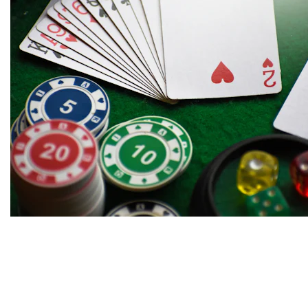
Από την άλλη πλευρά, υπάρχουν παιχνίδια που
απαιτούν στρατηγική και δεξιότητα, όπως η πόκα. Σε
αυτά, η ικανότητα του παίκτη να διαχειρίζεται τις
κάρτες και να διαβάζει τους αντιπάλους του μπορεί
να είναι καθοριστική για το τελικό αποτέλεσμα. Έτσι,