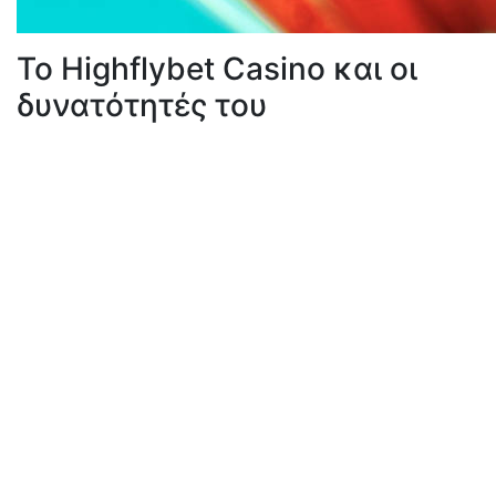
Το Highflybet Casino και οι
δυνατότητές του
Το Highflybet Casino προσφέρει μια ασφαλή και
αξιόπιστη πλατφόρμα τυχερών παιχνιδιών για τους
Έλληνες παίκτες. Με περισσότερα από 6.000
διαθέσιμα παιχνίδια, οι παίκτες μπορούν να
απολαύσουν μια ευρεία γκάμα επιλογών,
συμπεριλαμβανομένων φρουτακίων, live casino και
παραδοσιακών παιχνιδιών.
Η υποστήριξη πελατών του Highflybet είναι διαθέσιμη
24/7, προσφέροντας βοήθεια και συμβουλές σε
ελληνόφωνους παίκτες. Η συνεργασία με
αδειοδοτημένους παρόχους και η χρήση
κρυπτογραφημένων συστημάτων εξασφαλίζουν τη
διαφάνεια και την ασφάλεια του παιχνιδιού, κάνοντάς