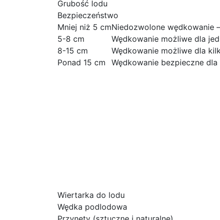
Grubość lodu
Bezpieczeństwo
Mniej niż 5 cm
Niedozwolone wędkowanie – 
5-8 cm
Wędkowanie możliwe dla jedn
8-15 cm
Wędkowanie możliwe dla kil
Ponad 15 cm
Wędkowanie bezpieczne dla w
Niezbędny sprzęt do
Do skutecznego i komfortowego wędkowani
która pozwala na wykonanie otworów w lod
lepszą kontrolę nad przynętą. Niezbędne są 
żyłki.
Oprócz tego, warto zaopatrzyć się w odzież
plecak, w którym można przechowywać sprz
ciepło ciała. Inwestycja w dobry sprzęt t
Wiertarka do lodu
Wędka podlodowa
Przynęty (sztuczne i naturalne)