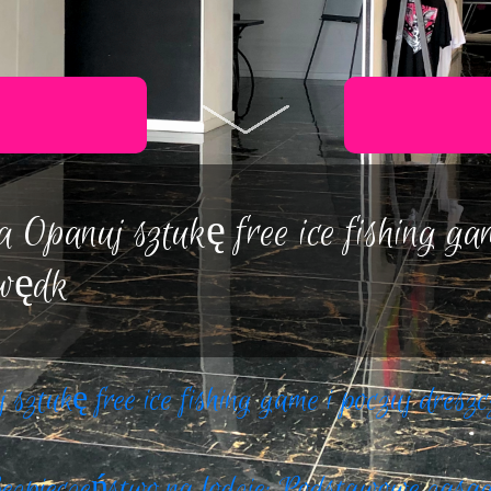
P
Opanuj sztukę free ice fishing gam
Com
 wędk
ztukę free ice fishing game i poczuj dresz
ezpieczeństwo na lodzie: Podstawowe zasa