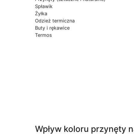
Spławik
Żyłka
Odzież termiczna
Buty i rękawice
Termos
Techniki wędkowania
Istnieje wiele technik wędkowania podlod
technik jest tzw. « pilking », polegająca 
naturalny ruch ofiary i skutecznie przyciąg
przynęty w wodzie, zachęcając rybę do ata
Ważne jest również dostosowanie techniki d
powolne i delikatne wabienie. Kluczem do 
o regularnej zmianie przynęt, aby utrzyma
Twoje szanse na efektowny połów.
Wpływ koloru przynęty 