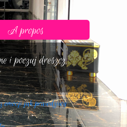
A propos
résentation du shop
e i poczuj dreszcz
ment nous rencontrer ?
Le gage de qualité
événement
cz emocji jak prawdziwy
dy