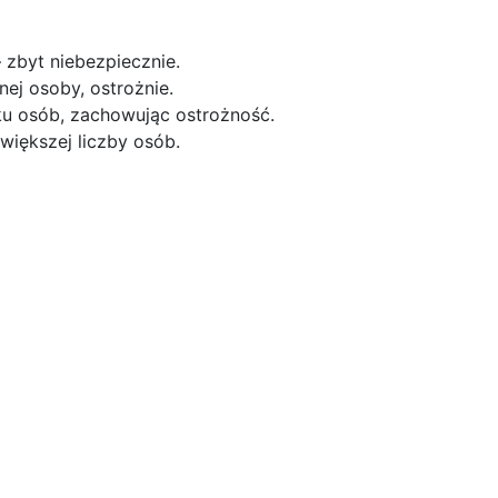
zbyt niebezpiecznie.
ej osoby, ostrożnie.
ku osób, zachowując ostrożność.
iększej liczby osób.
 wędkarstwa podlodowego
a podlodowego potrzebny jest odpowiedni sprzęt. Podst
zie. Kolejnymi ważnymi elementami są wędki podlodowe, kt
również przynęty, takie jak przynęty sztuczne, naturalne, or
 termiczną, która ochroni przed zimnem, a także w ciepłe
ęt i zapasy. Dobrze jest również mieć ze sobą termos z 
o inwestycja w komfort i skuteczność podczas wędkarstwa