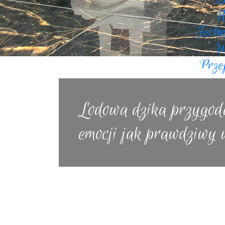
N
Tech
W
Prze
Lodowa dzika przygoda:
emocji jak prawdziwy 
Zimą, kiedy jeziora pokrywają się lodem, 
czasu jest tzw. free ice fishing game, czy
wśród zapalonych wędkarzy, ale także wśró