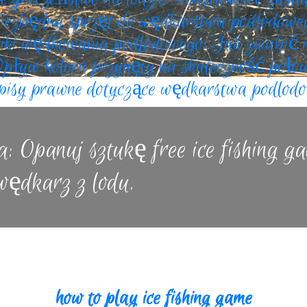
iezbędny sprzęt do wędkarstwa podlodowe
niki wędkowania podlodowego: Jak zwabić 
pływ koloru przynęty na skuteczność poło
pisy prawne dotyczące wędkarstwa podlod
 Opanuj sztukę free ice fishing ga
wędkarz z lodu.
rozpoczyna się fascynujący sezon dla wędkarzy. Jedną z na
li darmowa wędka na lodzie. Ta pasja z roku na rok zdobywa
d osób szukających relaksu na łonie natury. Wiele osób za
how to play ice fishing game