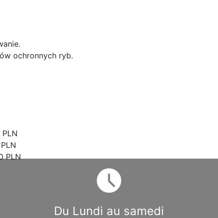
asadach ochrony środowiska i dbania o czystość na łowisk
ego wędkarza. Szanowanie środowiska naturalnego to klu
anie.
ów ochronnych ryb.
 PLN
 PLN
0 PLN
Du Lundi au samedi