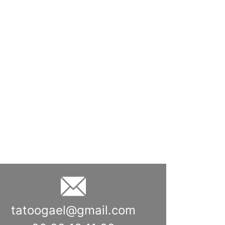
u. Zabieranie ze sobą śmieci i unikanie
cz do zachowania zasobów rybnych dla
tatoogael@gmail.com