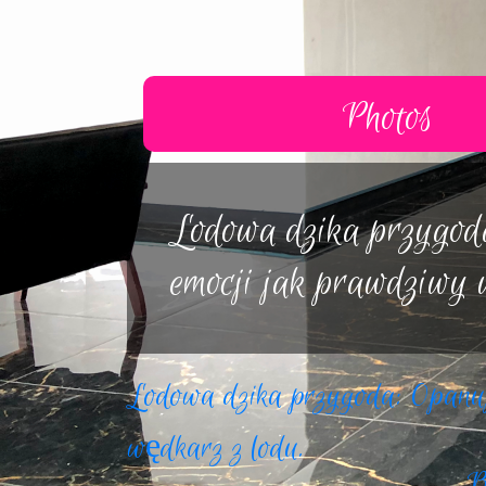
Photos
Réalisme
Lodowa dzika przygoda 
Autres
emocji jak prawdziwy
Lodowa dzika przygoda: Opanuj s
wędkarz z lodu.
B