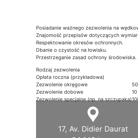
do wędkowania. Warto również pamiętać o z
zanieczyszczania wody to obowiązek każd
przyszłych pokoleń.
Posiadanie ważnego zezwolenia na wędkow
Znajomość przepisów dotyczących wymiar
Respektowanie okresów ochronnych.
Dbanie o czystość na łowisku.
Przestrzeganie zasad ochrony środowiska.
Rodzaj zezwolenia
Opłata roczna (przykładowa)
Zezwolenie okręgowe
50
Zezwolenie dobowe
10
Zezwolenie specjalne (np. na szczupaka)
10
17, Av. Didier Daurat