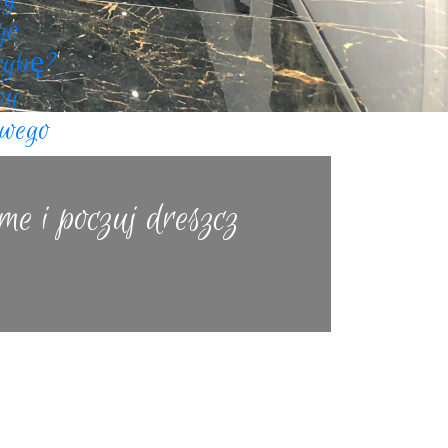
go
rybę?
wu
owego
me i poczuj dreszcz
jbardziej ekscytujących form spędzania
 coraz większą popularność, nie tylko
stanawia się,