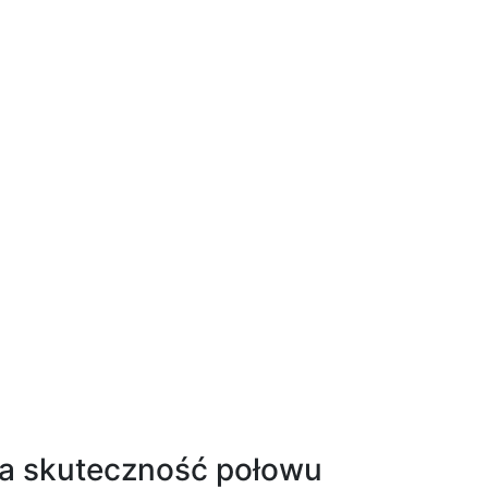
 podlodowego: Jak zwabić ry
owego, które można wykorzystać, aby zwiększyć swoje szan
na opuszczaniu przynęty do dna i wykonywaniu szybkich ruch
a ryby. Kolejną techniką jest tzw. « jigging », polegająca 
ku.
o rodzaju ryby, którą chcemy złowić. Niektóre ryby prefe
sukcesu jest obserwacja zachowania ryb i eksperymentowan
ć zainteresowanie ryb. Wykorzystanie odpowiednich przyn
na skuteczność połowu