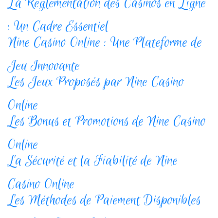
La Réglementation des Casinos en Ligne
: Un Cadre Essentiel
Nine Casino Online : Une Plateforme de
Jeu Innovante
Les Jeux Proposés par Nine Casino
Online
Les Bonus et Promotions de Nine Casino
Online
La Sécurité et la Fiabilité de Nine
Casino Online
Les Méthodes de Paiement Disponibles