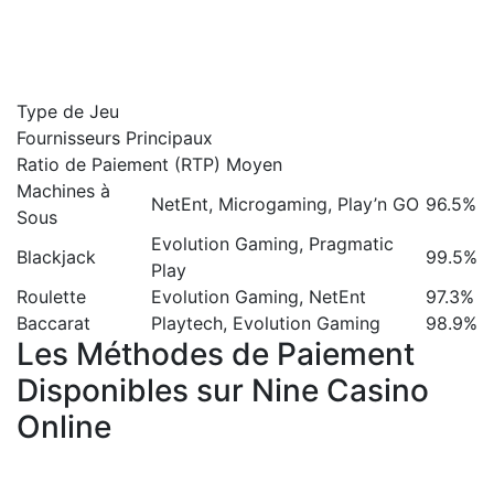
pratiques strictes en matière de sécurité et de jeu
responsable, nine casino online s’efforce d’offrir une
expérience de jeu en ligne sûre et agréable.
Type de Jeu
Fournisseurs Principaux
Ratio de Paiement (RTP) Moyen
Machines à
NetEnt, Microgaming, Play’n GO
96.5%
Sous
Evolution Gaming, Pragmatic
Blackjack
99.5%
Play
Roulette
Evolution Gaming, NetEnt
97.3%
Baccarat
Playtech, Evolution Gaming
98.9%
Les Méthodes de Paiement
Disponibles sur Nine Casino
Online
nine casino online propose une variété de méthodes