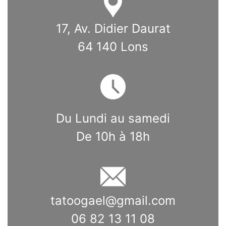
17, Av. Didier Daurat
64 140 Lons
Du Lundi au samedi
De 10h à 18h
tatoogael@gmail.com
06 82 13 11 08