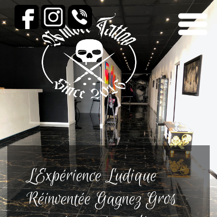
LExpérience Ludique
Réinventée Gagnez Gros