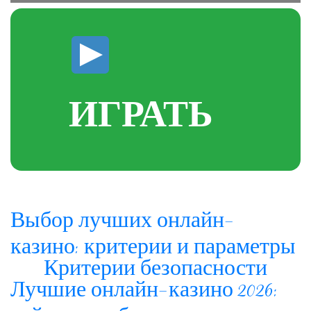
ИГРАТЬ
Содержимое
Выбор лучших онлайн-
казино: критерии и параметры
Критерии безопасности
Лучшие онлайн-казино 2026: