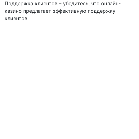
Поддержка клиентов – убедитесь, что онлайн-
казино предлагает эффективную поддержку
клиентов.
Если вы ищете надежное онлайн-казино, где
можно играть с уверенностью и безопасностью, то
вы в правильном месте. В этом обзоре мы
рассмотрим лучшие онлайн-казино 2026, которые
предлагают широкий выбор игровых автоматов и
других азартных игр.
Как играть в онлайн-
казино: советы и
рекомендации
Выберите надежное онлайн-казино из нашего
списка топ-казино 2026, чтобы играть с
уверенностью и безопасностью.