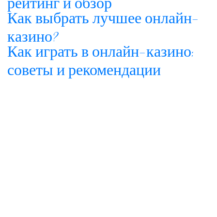
рейтинг и обзор
Как выбрать лучшее онлайн-
казино?
Как играть в онлайн-казино:
советы и рекомендации
Если вы ищете надежное онлайн-казино, где
можно играть с уверенностью и безопасностью,
вам пришлось бы просматривать множество
сайтов и отзывов. Но не стоит тратить время на
поиск, мы уже сделали это за вас. В этом обзоре
мы рассмотрим самые надежные онлайн-казино
2026, которые обеспечивают безопасность и
честность игроков.
Каждое из этих казино прошло строгий отбор и
проверку, чтобы обеспечить вам лучшие условия
для игры. Мы рассмотрели такие факторы, как