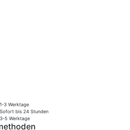
ktor bei der Bewertung eines Bonusangebots. Sie sollten s
rfüllen können und dass der Bonus für Sie tatsächlich vortei
ng des Bonus und die ausgeschlossenen Spiele.
methoden im rolldorado casi
nline-Casinos sind die verfügbaren Ein- und Auszahlungsm
equemen Zahlungsmethoden an, darunter Kreditkarten, E-Wa
ard, Skrill, Neteller und Paysafecard einzahlen und auszah
lungen je nach gewählter Methode einige Tage dauern könne
ngen.
1-3 Werktage
Sofort bis 24 Stunden
3-5 Werktage
smethoden