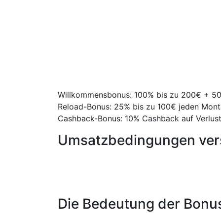
Boni können Ihnen helfen, Ihr Startkapital
Der Willkommensbonus im
rolldorado casi
Einzahlungsbonus bedeutet, dass das Casino
Spielautomaten kostenlos zu spielen und da
Sie einen Bonus annehmen. Diese Bedingung
auszahlen können.
Willkommensbonus: 100% bis zu 200€ + 50 
Reload-Bonus: 25% bis zu 100€ jeden Mon
Cashback-Bonus: 10% Cashback auf Verlust
Umsatzbedingungen ver
Bevor Sie einen Bonus annehmen, sollten S
bevor Sie Ihre Gewinne auszahlen können. 
fache Umsätze betragen
Die Bedeutung der Bon