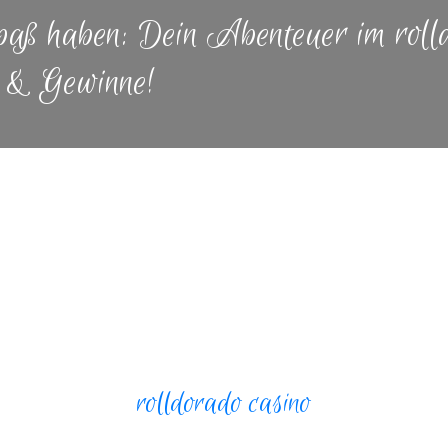
aß haben: Dein Abenteuer im rolld
ni & Gewinne!
d voller Möglichkeiten. Viele Spieler suchen nach einer Plat
it und attraktive Boni.
rolldorado casino
ist eine solche Pl
 riesige Auswahl an Spielautomaten, Tischspielen und Live
etet es seinen Spielern?
erhaltungsumgebung auf höchstem Niveau. Es legt Wert auf 
egelmäßige Aktionen und exklusive Angebote, die das Spie
persönlichen Daten stehen im Fokus des Anbieters.
rten Blick auf das
rolldorado casino
ten, von der Spielauswahl über die Bonusangebote bis hin