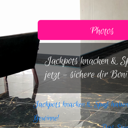
Photos
Réalisme
Jackpots knacken & Sp
Autres
jetzt – sichere dir Bon
Jackpots knacken & Spaß haben: 
Gewinne!
Das Spie