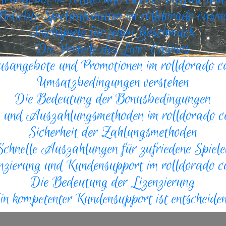
Beliebte Spielautomaten im rolldorado casin
Tischspiele für jeden Geschmack
Die Vorteile des Live-Casinos
sangebote und Promotionen im rolldorado c
Umsatzbedingungen verstehen
Die Bedeutung der Bonusbedingungen
 und Auszahlungsmethoden im rolldorado c
Sicherheit der Zahlungsmethoden
Schnelle Auszahlungen für zufriedene Spiele
nzierung und Kundensupport im rolldorado c
Die Bedeutung der Lizenzierung
in kompetenter Kundensupport ist entscheide