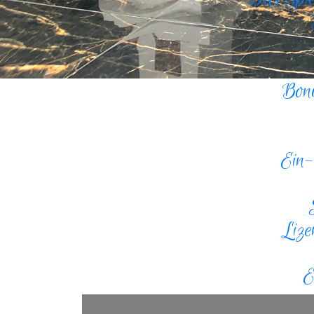
Bonu
Ein-
Lize
E