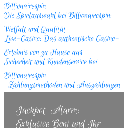
Billionairespin
Die Spielauswahl bei Billionairespin:
Vielfalt und Qualität
Live-Casino: Das authentische Casino-
Erlebnis von zu Hause aus
Sicherheit und Kundenservice bei
Billionairespin
Zahlungsmethoden und Auszahlungen
Jackpot-Alarm:
Exklusive Boni und Ihr