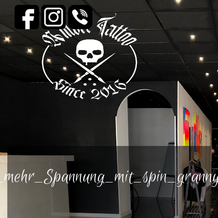
r_mehr_Spannung_mit_spin_grann