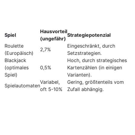
Garantie für Gewinne bietet, aber sie kann die
Wahrscheinlichkeit eines positiven Ergebnisses
verbessern.
Hausvorteil
Spiel
Strategiepotenzial
(ungefähr)
Roulette
Eingeschränkt, durch
2,7%
(Europäisch)
Setzstrategien.
Blackjack
Hoch, durch strategisches
(optimales
0,5%
Kartenzählen (in einigen
Spiel)
Varianten).
Variabel,
Gering, größtenteils vom
Spielautomaten
oft 5-10%
Zufall abhängig.
Die Wahl des richtigen Spiels und das Verständnis der
damit verbundenen Wahrscheinlichkeiten ist daher ein
wichtiger Schritt auf dem Weg zum Erfolg. Es ist
essenziell, sich vor dem Spielen gründlich zu
informieren und die Regeln zu verstehen.