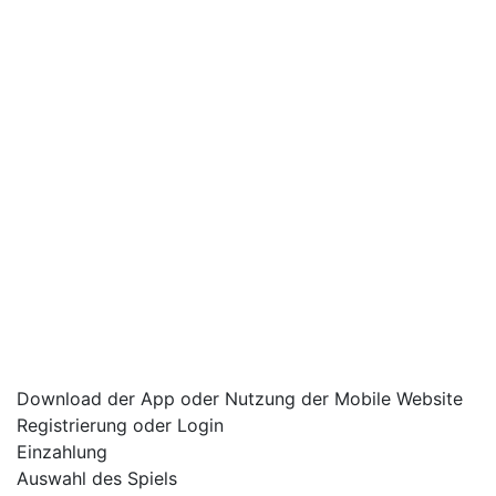
Mobile Gaming hat sich in den letzten Jahren zu einem
dominanten Trend im Online-Glücksspiel entwickelt.
Immer mehr Spieler bevorzugen es, ihre Lieblingsspiele
auf Smartphones und Tablets zu spielen, da dies eine
hohe Flexibilität und Bequemlichkeit bietet. Die
meisten Online-Casinos bieten mittlerweile mobile
Apps oder optimierte Websites an, die speziell für
mobile Geräte entwickelt wurden. Diese Apps sind in
der Regel einfach zu bedienen und bieten eine
reibungslose Spielerfahrung. Die Möglichkeit, jederzeit
und überall zu spielen, hat die Popularität des Online-
Glücksspiels weiter gesteigert. Es ist wichtig, dass die
mobilen Plattformen sicher sind und einen hohen Grad
an Benutzerfreundlichkeit bieten.
Download der App oder Nutzung der Mobile Website
Registrierung oder Login
Einzahlung
Auswahl des Spiels