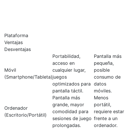
entretenimiento que se ajusten a su estilo de vida
dinámico. A continuación, se muestra una tabla
comparando las ventajas de jugar en dispositivos
móviles frente a ordenadores:
Plataforma
Ventajas
Desventajas
Portabilidad,
Pantalla más
acceso en
pequeña,
Móvil
cualquier lugar,
posible
(Smartphone/Tableta)
juegos
consumo de
optimizados para
datos
pantalla táctil.
móviles.
Pantalla más
Menos
grande, mayor
portátil,
Ordenador
comodidad para
requiere estar
(Escritorio/Portátil)
sesiones de juego
frente a un
prolongadas.
ordenador.