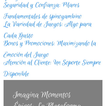
Seguridad y Confianza: Pilares
Fundamentales de spinogambino
La Variedad de Juegos: Algo para
Cada Gusto
Bonos y Promociones: Maximizando la
Emoción del Juego
Atención al Cliente: Un Soporte Siempre
Disponible
Imagina Momentos