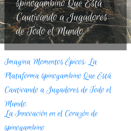
spinogambino Que Está
Cautivando a Jugadores
de Todo el Mundo.
Imagina Momentos Épicos: La
Plataforma spinogambino Que Está
Cautivando a Jugadores de Todo el
Mundo.
La Innovación en el Corazón de
spinogambino