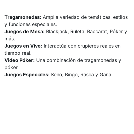
populares de juegos disponibles en spinogambino:
Tragamonedas:
Amplia variedad de temáticas, estilos
y funciones especiales.
Juegos de Mesa:
Blackjack, Ruleta, Baccarat, Póker y
más.
Juegos en Vivo:
Interactúa con crupieres reales en
tiempo real.
Video Póker:
Una combinación de tragamonedas y
póker.
Juegos Especiales:
Keno, Bingo, Rasca y Gana.
Bonos y Promociones:
Maximizando la Emoción
del Juego
spinogambino sabe cómo recompensar a sus
jugadores. La plataforma ofrece una amplia gama de