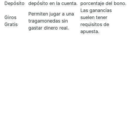
Depósito
depósito en la cuenta.
porcentaje del bono.
Las ganancias
Permiten jugar a una
Giros
suelen tener
tragamonedas sin
Gratis
requisitos de
gastar dinero real.
apuesta.
Atención al Cliente: Un
Soporte Siempre
Disponible
spinogambino se enorgullece de ofrecer un servicio de
atención al cliente excepcional. La plataforma ofrece
una variedad de canales de soporte, incluyendo chat
en vivo, correo electrónico y teléfono. El equipo de
soporte está disponible las 24 horas del día, los 7 días
de la semana, para ayudar a los jugadores con
cualquier pregunta o problema que puedan tener.
Además, spinogambino cuenta con una extensa
sección de preguntas frecuentes (FAQ) que cubre una