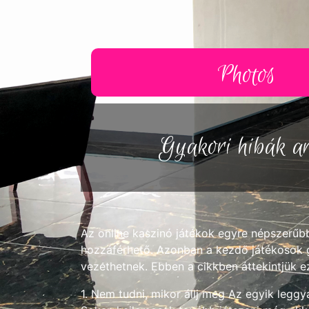
Photos
Réalisme
Gyakori hibák am
Autres
Az online kaszinó játékok egyre népszerűbb
hozzáférhető. Azonban a kezdő játékosok 
vezethetnek. Ebben a cikkben áttekintjük ez
1. Nem tudni, mikor állj meg Az egyik leggy