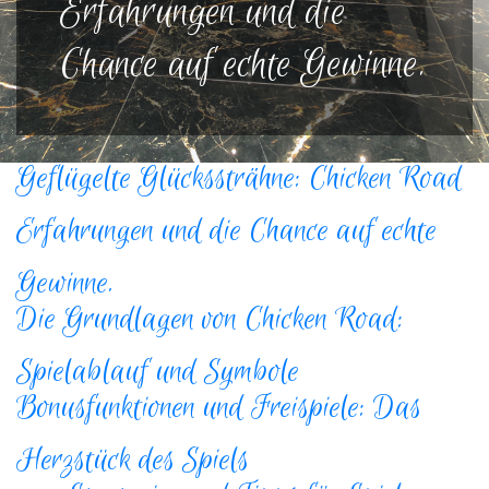
Erfahrungen und die
Chance auf echte Gewinne.
Geflügelte Glückssträhne: Chicken Road
Erfahrungen und die Chance auf echte
Gewinne.
Die Grundlagen von Chicken Road:
Spielablauf und Symbole
Bonusfunktionen und Freispiele: Das
Herzstück des Spiels