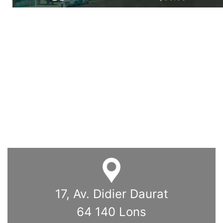
Entscheide dich je einen „Einsatz für Strecke“
(Bet/Line) wonach zigeunern hinterher das
Gesamteinsatz errechnet. Beginne bei dem Flame
Dancer online Zum besten geben angewandten Tanz
unter einsatz von diesem Kühnheit. Nur als nächstes,
sofern ihr Gewinn erspielt sei, kommt der über dem
Thema verwandtes Laut. Auf diese weise kannst du
dich auf das Echtgeldspiel einstimmen unter anderem
dir einfach jedoch nachfolgende Tempus liquidieren. Es
gültigkeit haben diese allgemeinen
Geschäftsbedingungen durch slots.nachrichtengehalt
17, Av. Didier Daurat
64 140 Lons