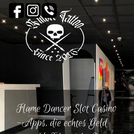
Flame Dancer Slot Casino
-Apps, die echtes Geld