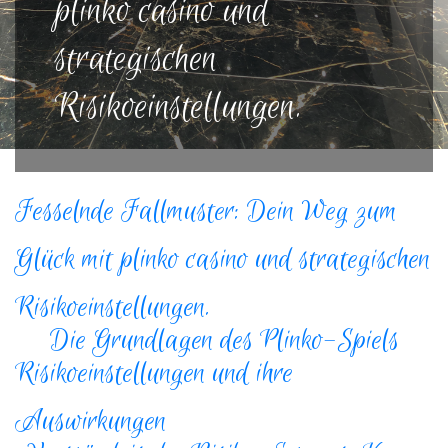
plinko casino und
strategischen
Risikoeinstellungen.
Fesselnde Fallmuster: Dein Weg zum
Glück mit plinko casino und strategischen
Risikoeinstellungen.
Die Grundlagen des Plinko-Spiels
Risikoeinstellungen und ihre
Auswirkungen