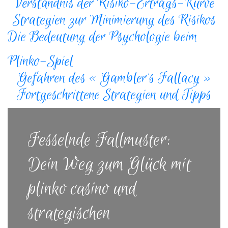
Verständnis der Risiko-Ertrags-Kurve
Strategien zur Minimierung des Risikos
Die Bedeutung der Psychologie beim
Plinko-Spiel
Gefahren des « Gambler’s Fallacy »
Fortgeschrittene Strategien und Tipps
Fesselnde Fallmuster:
Dein Weg zum Glück mit
plinko casino und
strategischen