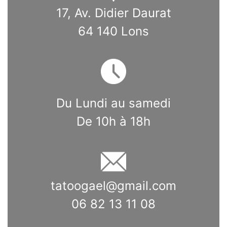
17, Av. Didier Daurat
64 140 Lons
Du Lundi au samedi
De 10h à 18h
tatoogael@gmail.com
06 82 13 11 08