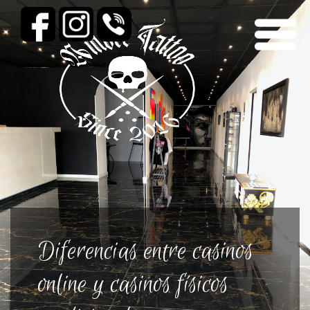
Diferencias entre casinos
online y casinos físicos