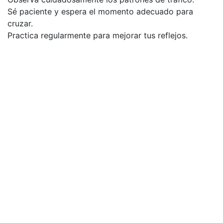
Sé paciente y espera el momento adecuado para
cruzar.
Practica regularmente para mejorar tus reflejos.
La Importancia de las
Bonificaciones y Power-
Ups
Chicken cross road game ofrece una variedad de
bonificaciones y power-ups que pueden ayudar a
superar los desafíos y alcanzar puntajes más altos.
Estas bonificaciones se pueden obtener durante el
juego, al recolectar objetos especiales o al ver
anuncios publicitarios. Entre las más comunes se
encuentran los escudos, que protegen a la gallina de
un impacto; los imanes, que atraen las monedas; y los
multiplicadores de puntaje, que aumentan la cantidad