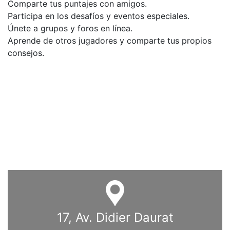
Comparte tus puntajes con amigos.
Participa en los desafíos y eventos especiales.
Únete a grupos y foros en línea.
Aprende de otros jugadores y comparte tus propios
consejos.
En resumen, chicken cross road game ha demostrado
ser mucho más que un simple juego casual. Su
mecánica adictiva, sus estrategias desafiantes y su
vibrante comunidad lo han convertido en un fenómeno
global, cautivando a jugadores de todas las edades y
niveles de experiencia. Su accesibilidad y capacidad
para generar diversión instantánea lo han asegurado
un lugar especial en el mundo de los videojuegos.
17, Av. Didier Daurat