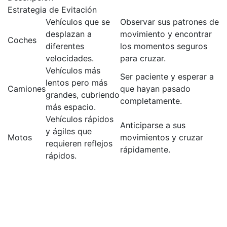
Estrategia de Evitación
Vehículos que se
Observar sus patrones de
desplazan a
movimiento y encontrar
Coches
diferentes
los momentos seguros
velocidades.
para cruzar.
Vehículos más
Ser paciente y esperar a
lentos pero más
Camiones
que hayan pasado
grandes, cubriendo
completamente.
más espacio.
Vehículos rápidos
Anticiparse a sus
y ágiles que
Motos
movimientos y cruzar
requieren reflejos
rápidamente.
rápidos.
Estrategias Avanzadas
para Dominar el Juego
Si bien la jugabilidad de chicken cross road game es
intuitiva, existen estrategias que pueden ayudar a