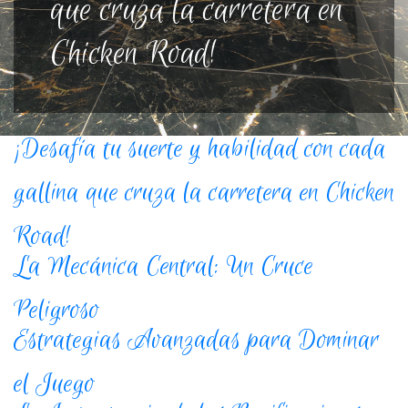
que cruza la carretera en
Chicken Road!
¡Desafía tu suerte y habilidad con cada
gallina que cruza la carretera en Chicken
Road!
La Mecánica Central: Un Cruce
Peligroso
Estrategias Avanzadas para Dominar
el Juego