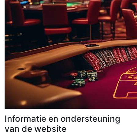
Informatie en ondersteuning
van de website