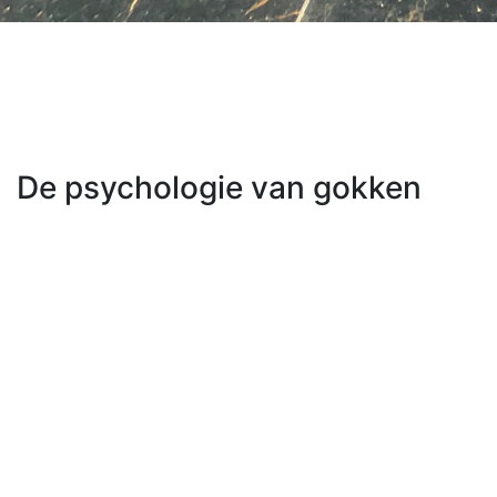
Daarnaast is het verstandig om te beslissen wanneer je
moet stoppen, zowel bij winsten als verliezen. Het
ontwikkelen van een strategie voor het beheren van je
bankroll kan het verschil maken tussen een leuke
avond in het casino en een financiële ramp.
De psychologie van gokken
De psychologie achter gokken is een fascinerend
aspect dat vaak over het hoofd wordt gezien. Spelers
zijn vaak onderhevig aan emotionele invloeden, zoals
opwinding en frustratie, die hun beslissingen kunnen
beïnvloeden. Een succesvolle casinostrategie houdt
rekening met deze psychologische factoren en helpt
spelers om rationeel en objectief te blijven.
Het is belangrijk om emoties buiten de deur te houden
bij het maken van belangrijke spelbeslissingen. Door
jezelf te trainen om kalm te blijven, zelfs in uitdagende