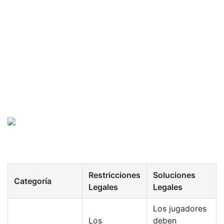
La realidad es que, en España, existen restricciones
legales que limitan el acceso a juegos de azar en línea.
Estas leyes están diseñadas para proteger a los
jugadores y prevenir problemas de juego excesivo,
pero a menudo pueden ser confusas y difíciles de
entender. Además, muchos jugadores han encontrado
que la infraestructura de los canales legales de acceso
a juegos de azar en España es limitada, lo que puede
hacer que sea difícil encontrar un lugar donde jugar.
Restricciones
Soluciones
Categoría
Legales
Legales
Los jugadores
Los
deben