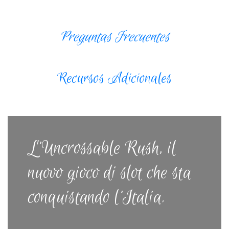
Recursos adicionales:
Preguntas Frecuentes
: Encuentra respuestas a tus preguntas más comunes
sobre Uncrossable Rush.
Recursos Adicionales
: Descubre más sobre la plataforma de juegos de azar
y cómo jugar de manera responsable.
L’Uncrossable Rush, il
nuovo gioco di slot che sta
conquistando l’Italia.