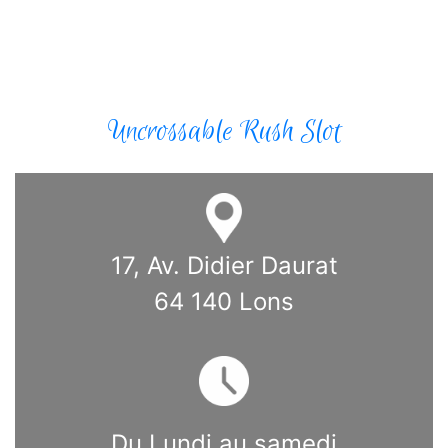
affrontare questo problema in modo efficace.
Per approfondire e scoprire di più sul mondo
dell’Uncrossable Rush Slot, ti consigliamo di visitare il
sito web ufficiale di
Uncrossable Rush Slot
.
17, Av. Didier Daurat
64 140 Lons
Du Lundi au samedi