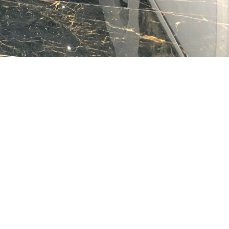
ες νίκες, αλλά μάλλον σε στρατηγικές και
. Αυτό περιλαμβάνει την επιλογή