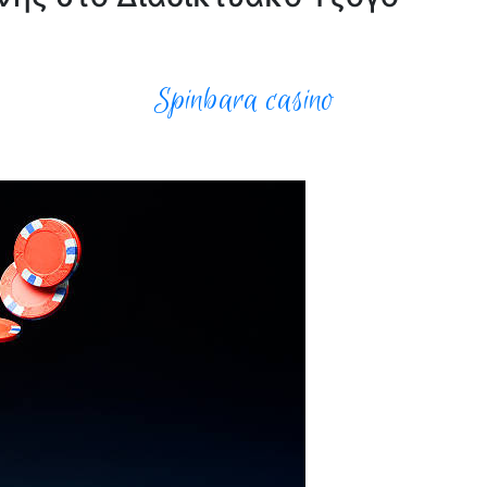
σθηση της δικαιοσύνης είναι θεμελιώδης για μια θετική ε
διαφάνεια και οι πιθανότητες είναι σαφείς, και το
Spinbara casino
Return to Player), όπως αυτό που προσφέρεται από κορυφ
ισμάτων επιστρέφεται στους παίκτες με την πάροδο του