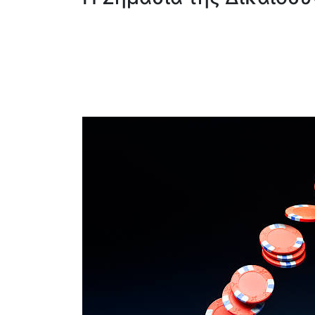
Στον κόσμο του διαδικτυακού τζόγου, η αί
όπου τα παιχνίδια διεξάγονται με απόλυτη 
προσφέρει ακριβώς αυτό. Ένα υψηλό RTP (
σημαντικό ποσοστό των συνολικών πονταρ