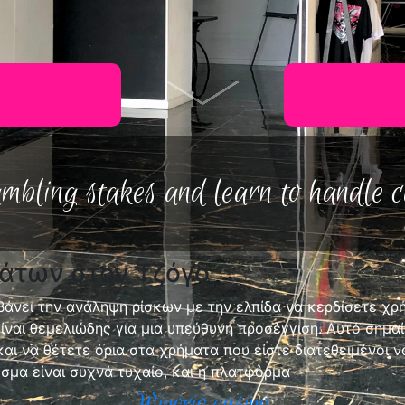
P
mbling stakes and learn to handle c
Com
άτων στον Τζόγο
άνει την ανάληψη ρίσκων με την ελπίδα να κερδίσετε χρή
αι θεμελιώδης για μια υπεύθυνη προσέγγιση. Αυτό σημαίν
αι να θέτετε όρια στα χρήματα που είστε διατεθειμένοι ν
σμα είναι συχνά τυχαίο, και η πλατφόρμα
Winorio casino