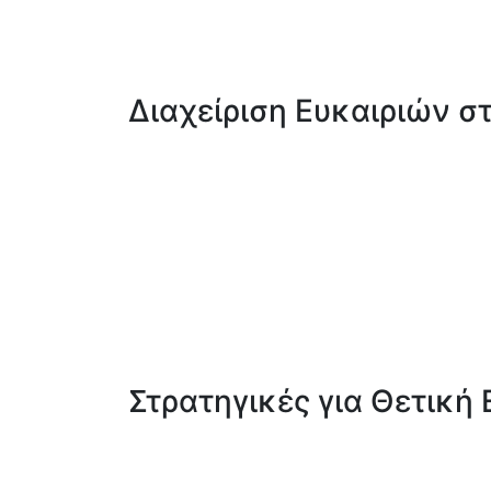
παιχνιδιών με καλύτερες αποδόσεις για το
στη διασκέδαση παρά στην απλή απόκτηση 
ενισχύσουν αυτήν την εμπειρία.
Διαχείριση Ευκαιριών σ
Τα σύγχρονα καζίνο, τόσο τα φυσικά όσο 
αποτελεσματική διαχείριση αυτών των ευκα
πραγματικά επωφελής και πότε είναι απλώ
προϋποθέσεων των μπόνους, για παράδειγμ
Η αξιοποίηση των διαθέσιμων εργαλείων γι
καζίνο, όπως και το Winorio, παρέχουν δ
διασφαλίζει ότι η εμπειρία σας παραμένει
τζόγο ως μια ευχάριστη δραστηριότητα.
Στρατηγικές για Θετική 
Για να διασφαλίσετε μια θετική εμπειρία 
των παιχνιδιών που προσφέρουν τις καλύτε