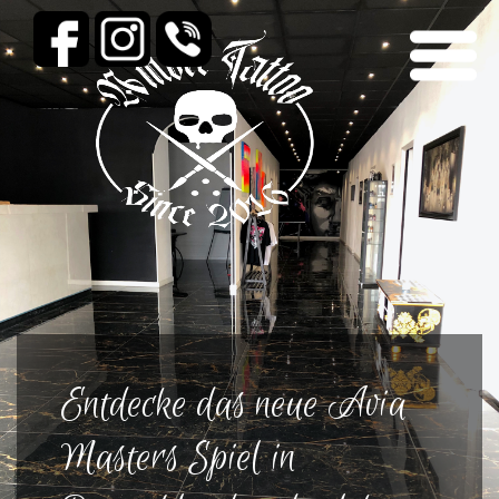
Entdecke das neue Avia
Masters Spiel in