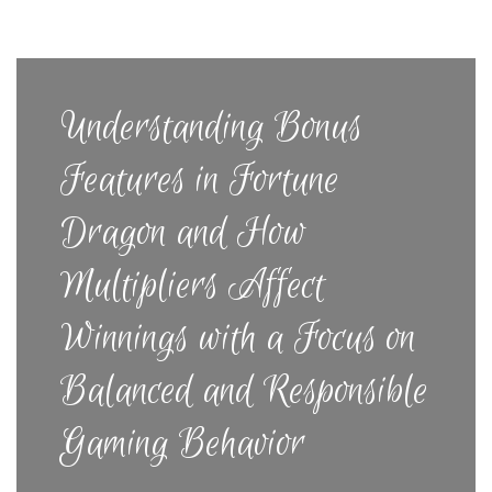
el apasionante mundo de las máquinas tragamonedas
digitales.
Understanding Bonus
Features in Fortune
Dragon and How
Multipliers Affect
Winnings with a Focus on
Balanced and Responsible
Gaming Behavior