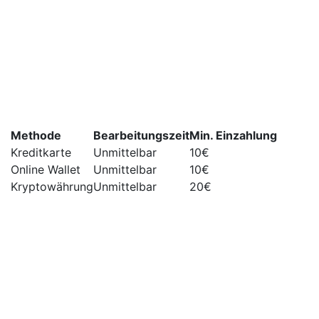
Zahlungsmethoden
Eine übersichtliche Darstellung der wichtigsten
Merkmale kann helfen, die verschiedenen
Zahlungsmethoden zu vergleichen. Die folgenden
Informationen geben einen schnellen Überblick über
Vorzüge und Eigenschaften.
Methode
Bearbeitungszeit
Min. Einzahlung
Kreditkarte
Unmittelbar
10€
Online Wallet
Unmittelbar
10€
Kryptowährung
Unmittelbar
20€
Registrierung im 21bit
Casino
Der Prozess der Registrierung ist einfach und
benutzerfreundlich. Mit ein paar Schritten können
Spieler ein Konto erstellen und sofort mit dem Spielen
beginnen.