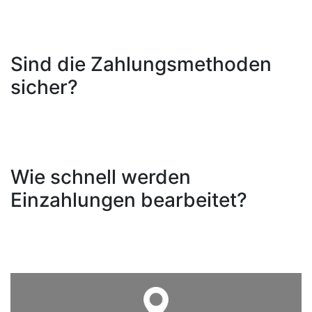
Zahlungsmethoden, darunter Kreditkarten, Online
Wallets und Kryptowährungen, um Spielern Flexibilität
zu bieten.
Sind die Zahlungsmethoden
sicher?
Ja, alle Zahlungsmethoden werden durch hohe
Sicherheitsstandards und Verschlüsselungen
geschützt, um die Daten der Spieler zu sichern.
Wie schnell werden
Einzahlungen bearbeitet?
Die meisten Zahlungsmethoden ermöglichen sofortige
Einzahlungen, sodass die Spieler sofort mit dem
Spielen beginnen können.