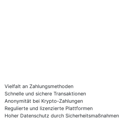
Vorteile der
Zahlungssysteme im 21bit
Casino
Die Zahlungsmethoden im 21bit Casino bieten viele
Vorteile. Spieler profitieren von der Auswahl und den
verschiedenen Optionen, die ihren Bedürfnissen
entsprechen. Die meisten Spieler schätzen die
Benutzerfreundlichkeit und die Geschwindigkeit der
Transaktionen.
Vielfalt an Zahlungsmethoden
Schnelle und sichere Transaktionen
Anonymität bei Krypto-Zahlungen
Regulierte und lizenzierte Plattformen
Hoher Datenschutz durch Sicherheitsmaßnahmen
Details der 21bit Casino