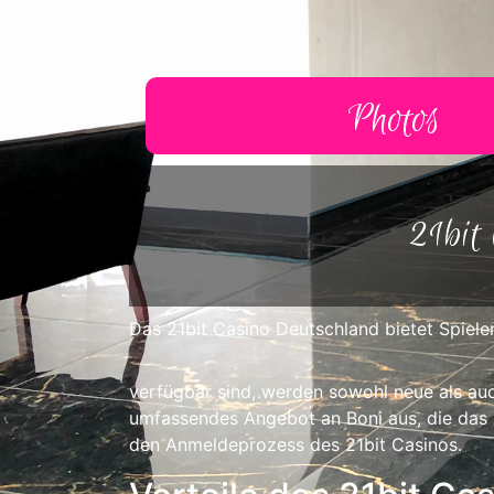
Photos
Réalisme
21bit
Autres
Das 21bit Casino Deutschland bietet Spieler
verfügbar sind, werden sowohl neue als auc
umfassendes Angebot an Boni aus, die das S
den Anmeldeprozess des 21bit Casinos.