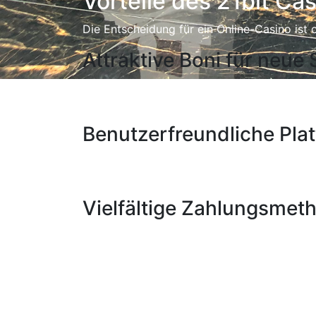
Vorteile des 21bit Ca
Die Entscheidung für ein Online-Casino ist 
Attraktive Boni für neue 
Neue Spieler profitieren im 21bit Casino v
Glücksspiels zu erleichtern. Die Boni könn
Benutzerfreundliche Platt
Die Webseite von 21bit ist intuitiv gestaltet
Zugriff auf Spiele, sondern auch die Naviga
Vielfältige Zahlungsmet
Für viele Spieler ist eine Vielzahl von Zahl
Banküberweisungen. Dies ermöglicht schnel
Spielangebot im 21bi
Ein gutes Casino bietet eine breite Palette