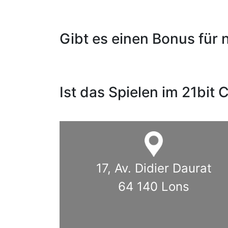
Geld kann über verschiedene Zahlungsmetho
aus.
Gibt es einen Bonus für 
Ja, neue Spieler erhalten attraktive Willko
Bonusinformationen.
Ist das Spielen im 21bit 
Ja, das Casino ist lizenziert und verwendet
17, Av. Didier Daurat
64 140 Lons