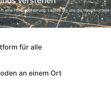
sinos verstehen
oft eine Herausforderung. Lassen Sie uns die Hauptvorteile
Spieler
on großzügigen Willkommensboni. Diese sind darauf ausgeleg
en Freispiele oder Einzahlungsboni umfassen, die die Gewin
form für alle
. Benutzer finden schnell ihre Lieblingsspiele und wichtige I
tion durch das Casino.
hoden an einem Ort
ungsmethoden essenziell. 21bit bietet verschiedene Optionen
le und sichere Transaktionen.
t Casino
 an Spielen. Lassen Sie uns die Auswahl im 21bit Casino erk