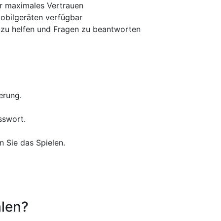
ür maximales Vertrauen
Mobilgeräten verfügbar
n zu helfen und Fragen zu beantworten
s im 21bit Casino
nd schnell. Folgen Sie diesen Schritten, um loszulegen.
erung.
sswort.
n Sie das Spielen.
en zum 21bit Casino
n, sich besser zurechtzufinden. Lassen Sie uns diese bespre
hlen?