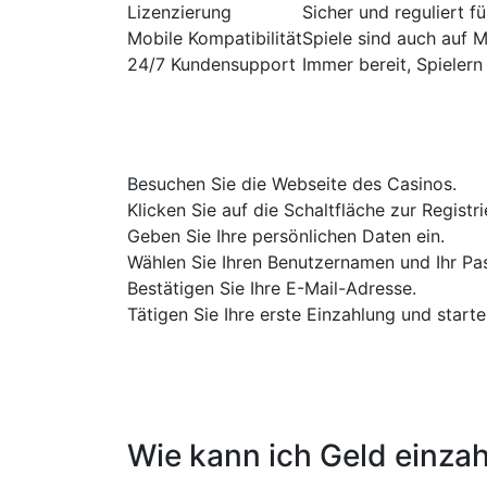
Lizenzierung
Sicher und reguliert f
Mobile Kompatibilität
Spiele sind auch auf 
24/7 Kundensupport
Immer bereit, Spieler
Registrierungsprozes
Die Anmeldung im 21bit Casino ist einfach u
Besuchen Sie die Webseite des Casinos.
Klicken Sie auf die Schaltfläche zur Registri
Geben Sie Ihre persönlichen Daten ein.
Wählen Sie Ihren Benutzernamen und Ihr Pa
Bestätigen Sie Ihre E-Mail-Adresse.
Tätigen Sie Ihre erste Einzahlung und starte
Häufig gestellte Frag
Die häufigsten Fragen helfen neuen Spieler
Wie kann ich Geld einza