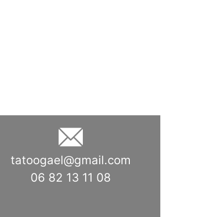
Wählen Sie die für Sie passende Methode
en Bedingungen finden Sie in den
informationen.
tatoogael@gmail.com
06 82 13 11 08