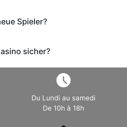
den eingezahlt werden, z. B. Kreditkarten und E-Wallets. 
neue Spieler?
mmensboni, die ihre Spielzeit verlängern können. Die genau
Casino sicher?
 die neuesten Sicherheitsprotokolle zum Schutz der Spieler
Du Lundi au samedi
De 10h à 18h