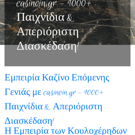
casinoin.gr – 1000+
Παιχνίδια &
Απεριόριστη
Διασκέδαση!
Εμπειρία Καζίνο Επόμενης
Γενιάς με casinoin.gr – 1000+
Παιχνίδια & Απεριόριστη
Διασκέδαση!
Η Εμπειρία των Κουλοχέρηδων