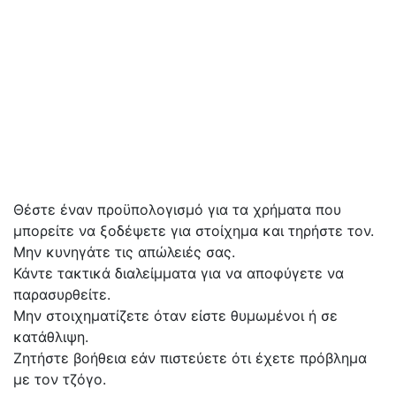
αυτοαποκλεισμό και πρόσβαση σε οργανισμούς
υποστήριξης για τον τζόγο. Το casinoin.gr δεσμεύεται
να δημιουργήσει ένα ασφαλές και υπεύθυνο
περιβάλλον στοιχηματισμού για όλους τους παίκτες.
Είναι σημαντικό να θυμάστε ότι ο στοιχηματισμός
μπορεί να είναι εθιστικός και θα πρέπει να ασκείται
με υπευθυνότητα. Ακολουθούν μερικές συμβουλές
για τον υπεύθυνο στοιχηματισμό:
Θέστε έναν προϋπολογισμό για τα χρήματα που
μπορείτε να ξοδέψετε για στοίχημα και τηρήστε τον.
Μην κυνηγάτε τις απώλειές σας.
Κάντε τακτικά διαλείμματα για να αποφύγετε να
παρασυρθείτε.
Μην στοιχηματίζετε όταν είστε θυμωμένοι ή σε
κατάθλιψη.
Ζητήστε βοήθεια εάν πιστεύετε ότι έχετε πρόβλημα
με τον τζόγο.