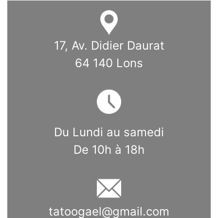
17, Av. Didier Daurat
64 140 Lons
Du Lundi au samedi
De 10h à 18h
tatoogael@gmail.com