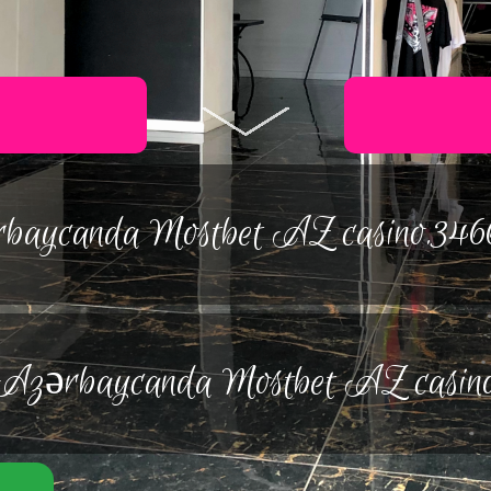
P
baycanda Mostbet AZ casino.3466
Com
Azərbaycanda Mostbet AZ casin