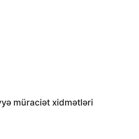
qqında
az, mostbet.com) adlı qasıb xidməti,
nunname, qasıb xidmətin müraciətçilərinin
e, müraciətçilərin müraciətini təmin etmək,
ini təmin etmək üçün təşkil edilən
e, müraciətçilərin müraciətini təmin etmək,
ini təmin etmək üçün təşkil edilən
yə müraciət xidmətləri
me, müraciətçilərin müraciətini təmin
üraciətini təmin etmək üçün təşkil edilən