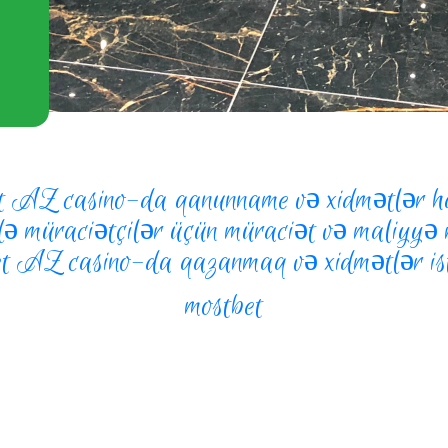
t AZ casino-da qanunname və xidmətlər h
 müraciətçilər üçün müraciət və maliyyə 
t AZ casino-da qazanmaq və xidmətlər ist
mostbet
 oyunlar platformasıdır. Mostbet.az veb sitasından rahatlıq
a Azərbaycanlılar üçün öz yaratılmış və onlar üçün optimal
an qeydiyyatını keçirə bilərsiniz. Platformada geniş qeyri-
ndən təmin edilmiş bonuslar ilə tanınır. Mostbet AZ qeydiy
arı daxil edin. Mostbet Azərbaycan platformasında qeyri-res