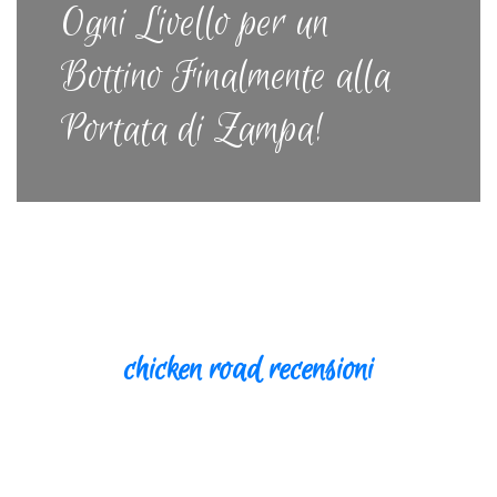
Ogni Livello per un
Bottino Finalmente alla
Portata di Zampa!
Il mondo dei giochi da casinò online è in continua
evoluzione, offrendo esperienze sempre più innovative
e coinvolgenti. Tra le numerose proposte,
Chicken
Road
, un gioco sviluppato da InOut Games, sta
attirando l’attenzione di un pubblico crescente. Le
chicken road recensioni
sono positive, sottolineando l’elevato RTP del 98% e la
sua meccanica di gioco unica, che combina fortuna e
un pizzico di strategia. Questo gioco, accessibile in
modalità singola, promette divertimento e potenziali