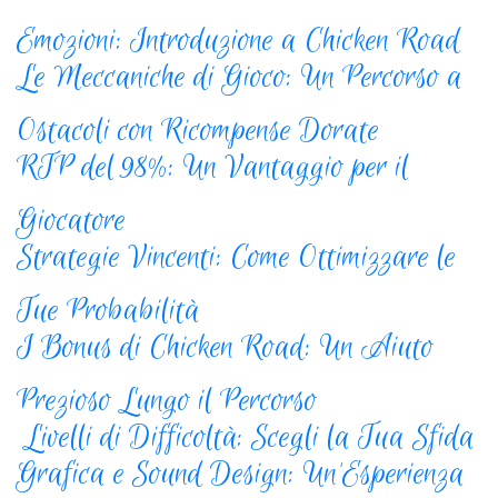
Emozioni: Introduzione a Chicken Road
Le Meccaniche di Gioco: Un Percorso a
Ostacoli con Ricompense Dorate
RTP del 98%: Un Vantaggio per il
Giocatore
Strategie Vincenti: Come Ottimizzare le
Tue Probabilità
I Bonus di Chicken Road: Un Aiuto
Prezioso Lungo il Percorso
Livelli di Difficoltà: Scegli la Tua Sfida
Grafica e Sound Design: Un’Esperienza