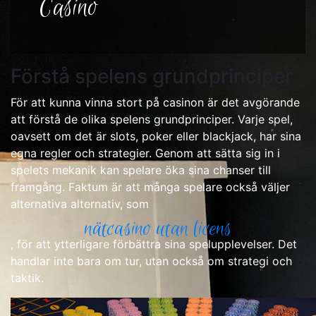
Casino
Förstå spelens grundprinciper
För att kunna vinna stort på casinon är det avgörande
att förstå de olika spelens grundprinciper. Varje spel,
oavsett om det är slots, poker eller blackjack, har sina
egna regler och strategier. Genom att sätta sig in i
spelets mekanik kan spelare öka sina chanser till
framgång. Faktum är att många spelare också väljer
alternativa alternativ, som
nätcasino utan licens
, för att ytterligare förbättra sina spelupplevelser. Det
handlar inte bara om tur, utan också om strategi och
taktik.