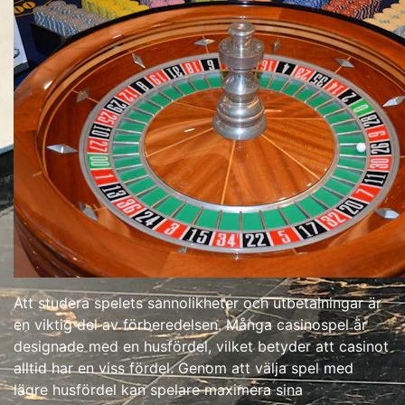
Att studera spelets sannolikheter och utbetalningar är
en viktig del av förberedelsen. Många casinospel är
designade med en husfördel, vilket betyder att casinot
alltid har en viss fördel. Genom att välja spel med
lägre husfördel kan spelare maximera sina