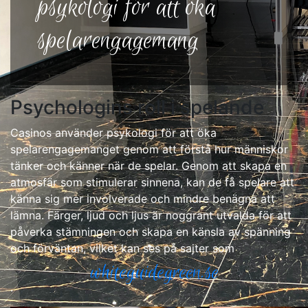
psykologi för att öka
spelarengagemang
Psychologins roll i spelande
Casinos använder psykologi för att öka
spelarengagemanget genom att förstå hur människor
tänker och känner när de spelar. Genom att skapa en
atmosfär som stimulerar sinnena, kan de få spelare att
känna sig mer involverade och mindre benägna att
lämna. Färger, ljud och ljus är noggrant utvalda för att
påverka stämningen och skapa en känsla av spänning
och förväntan, vilket kan ses på sajter som
whiteguidegreen.se
.