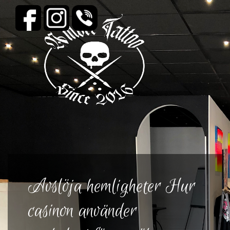
Avslöja hemligheter Hur
casinon använder