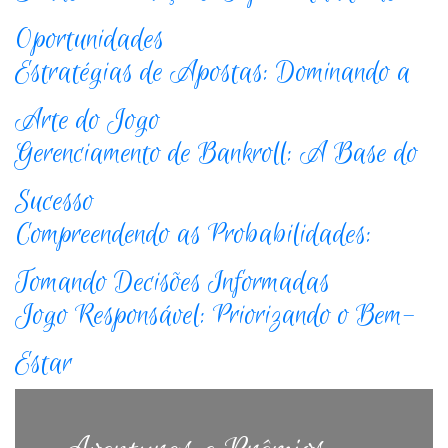
Oportunidades
Estratégias de Apostas: Dominando a
Arte do Jogo
Gerenciamento de Bankroll: A Base do
Sucesso
Compreendendo as Probabilidades:
Tomando Decisões Informadas
Jogo Responsável: Priorizando o Bem-
Estar