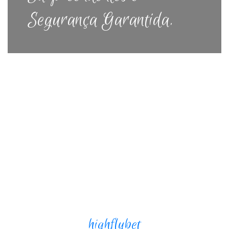
Segurança Garantida.
O mundo dos casinos online está em constante
evolução, e a busca por plataformas seguras,
rentáveis e com uma experiência de usuário impecável
é o objetivo de muitos jogadores. Nesse cenário, o
highflybet
surge como uma alternativa promissora,
combinando uma vasta seleção de jogos, bônus
atrativos e um compromisso com a segurança e a
transparência. Este artigo explorará, em detalhes, o
que torna o highflybet uma opção interessante para
quem busca diversão e a possibilidade de ganhos no
universo dos jogos de azar online.
Com uma interface intuitiva e um design moderno, o
highflybet