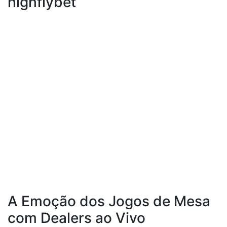
highflybet
Os slots são, sem dúvida, um dos jogos mais
populares no highflybet. A plataforma oferece uma
ampla variedade de slots, com temas que vão desde
aventura e fantasia até frutas e animais. Cada slot
possui características únicas, como símbolos
especiais, rodadas bônus e jackpots progressivos, que
aumentam a emoção e a possibilidade de ganhos.
Além disso, o highflybet frequentemente adiciona
novos jogos à sua coleção, garantindo que os
jogadores sempre tenham opções frescas e
emocionantes para experimentar. A facilidade de
jogabilidade também é um ponto forte dos slots,
tornando-os acessíveis tanto para jogadores iniciantes
quanto para os mais experientes.
A Emoção dos Jogos de Mesa
com Dealers ao Vivo