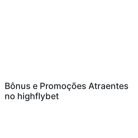
Para aqueles que buscam uma experiência mais
imersiva e realista, os jogos de mesa com dealers ao
vivo do highflybet são uma excelente opção. Esses
jogos são transmitidos em tempo real, com crupiês
profissionais que interagem com os jogadores através
de chat. A atmosfera autêntica de um cassino físico é
recriada no ambiente virtual, proporcionando uma
experiência única e emocionante. Os jogos com
dealers ao vivo disponíveis no highflybet incluem
blackjack, roleta, baccarat e pôquer, entre outros.
Bônus e Promoções Atraentes
no highflybet
Além da variedade de jogos, o highflybet também se
destaca pela oferta de bônus e promoções atraentes.
Novos jogadores podem receber um bônus de boas-
vindas generoso, que pode ser utilizado para explorar
os jogos da plataforma. Além disso, o highflybet