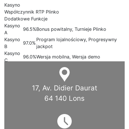
Kasyno
Współczynnik RTP Plinko
Dodatkowe Funkcje
Kasyno
96.5%
Bonus powitalny, Turnieje Plinko
A
Kasyno
Program lojalnościowy, Progresywny
97.0%
B
jackpot
Kasyno
96.0%
Wersja mobilna, Wersja demo
C
17, Av. Didier Daurat
64 140 Lons