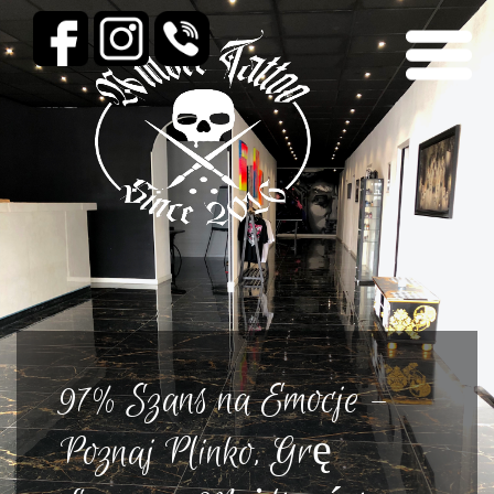
97% Szans na Emocje –
Poznaj Plinko, Grę