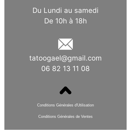
Du Lundi au samedi
De 10h à 18h
tatoogael@gmail.com
06 82 13 11 08
Conditions Générales d'Utilisation
Conditions Générales de Ventes