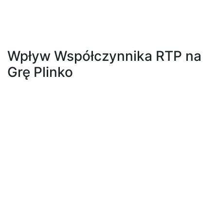
prowadzić do frustracji i problemów finansowych.
Kluczem do sukcesu jest odpowiedzialna gra i
świadomość ryzyka.
Wpływ Współczynnika RTP na
Grę Plinko
Współczynnik RTP (Return to Player) to teoretyczny
wskaźnik zwrotu dla gracza, wyrażony w procentach.
Oznacza on, ile pieniędzy, średnio, gracz może
odzyskać w długim okresie czasu. W przypadku gry
plinko
, wartość RTP może się różnić w zależności od
konkretnej wersji gry i kasyna oferującego tę
rozrywkę.
Wyższy współczynnik RTP oznacza teoretycznie
lepsze szanse dla gracza. Jednak należy pamiętać, że
RTP to tylko wskaźnik statystyczny, a pojedyncza
sesja gry może znacznie odbiegać od tej wartości.