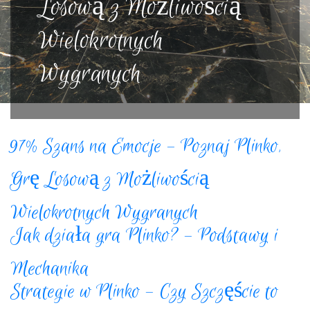
Losową z Możliwością
Wielokrotnych
Wygranych
97% Szans na Emocje – Poznaj Plinko,
Grę Losową z Możliwością
Wielokrotnych Wygranych
Jak działa gra Plinko? – Podstawy i
Mechanika
Strategie w Plinko – Czy Szczęście to