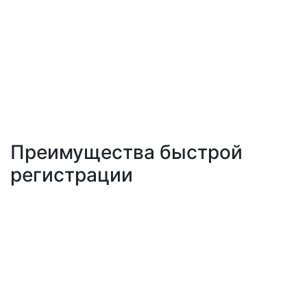
предлагает быструю регистрацию, которая даст
вам доступ к играм в считанные минуты.
Для начала регистрации вам нужно только указать
свои контактные данные и выбрать пароль. Это
займет не более 5 минут, и вы сможете начать
играть в любые игры, включая слоты, карточные
игры и другие.
Преимущества быстрой
регистрации
Быстрая регистрация имеет несколько
преимуществ. Во-первых, она позволяет вам
начать играть в игры, которые вам интересуют, как
можно быстрее. Во-вторых, она обеспечивает вам
доступ к играм 24/7, что означает, что вы можете
играть в любое время, которое вам удобно.
Наконец, быстрая регистрация обеспечивает вам