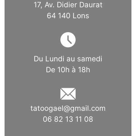
17, Av. Didier Daurat
64 140 Lons
Du Lundi au samedi
De 10h à 18h
tatoogael@gmail.com
06 82 13 11 08