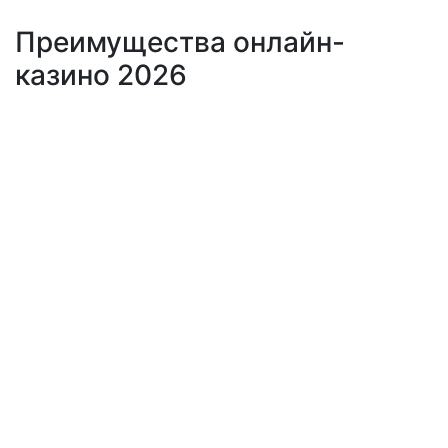
Преимущества онлайн-
казино 2026
Один из главных преимуществ онлайн-казино 2026
– это комфорт и выигрыш. Вы можете играть в
любое время и из любого места, где есть интернет.
Это означает, что вы можете играть, где вам
удобно, и не ограничиваться местом.
Кроме того, онлайн-казино 2026 предлагают
безопасные и надежные payment options, что
означает, что вы можете безопасно переводить
деньги и начать играть.
Важно! Когда выбираете онлайн-казино, убедитесь,
что оно имеет хорошую репутацию и является
лицензированным. Это поможет вам чувствовать
себя безопасно и уверенно, играя в онлайн-казино.