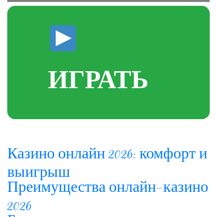
ИГРАТЬ
Содержимое
Казино онлайн 2026: комфорт и
выигрыш
Преимущества онлайн-казино
2026