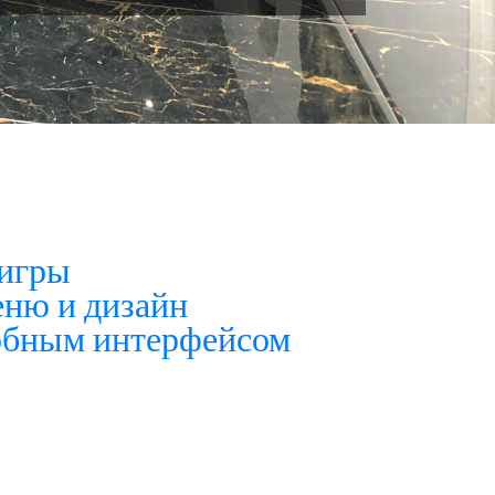
 игры
еню и дизайн
добным интерфейсом
ы найдете широкий ассортимент игр на
о простым и приятным для всех игроков.