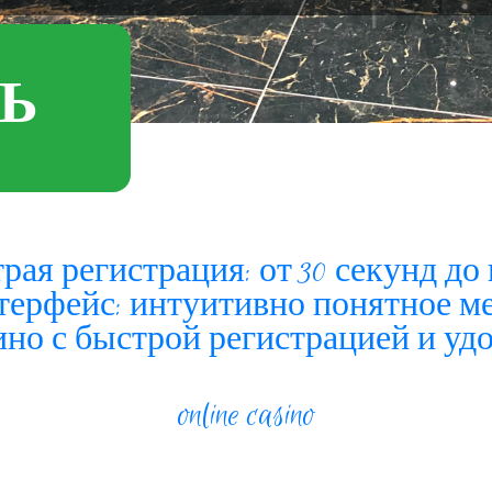
Ь
рая регистрация: от 30 секунд до
ерфейс: интуитивно понятное м
но с быстрой регистрацией и у
online casino
рфейсом, то ваш выбор падает на казино топ. Здесь в
томаты. Наша цель – сделать процесс игры максимальн