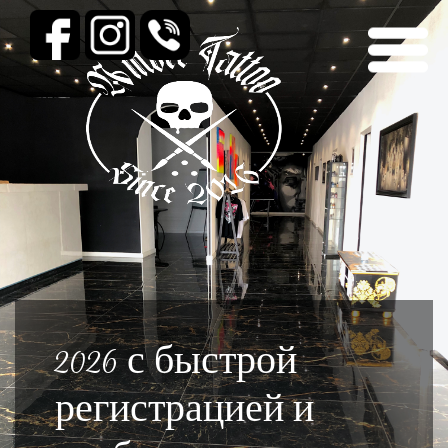
2026 с быстрой
регистрацией и