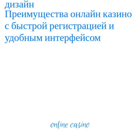
дизайн
Преимущества онлайн казино
с быстрой регистрацией и
удобным интерфейсом
Если вы ищете казино онлайн, где можно быстро
зарегистрироваться и начать играть, то ваш выбор
– это наш топ-казино. Мы предлагаем удобный
интерфейс, который позволяет вам без труда найти
и запустить игровые автоматы. Здесь вы найдете
множество слотов, где можно выигрывать
реальные деньги. Наша цель – сделать процесс
игры максимально приятным и эффективным.
Каждый игрок сможет
online casino
найти для себя что-то интересное. Наши игровые
автоматы регулярно обновляются, чтобы вы всегда