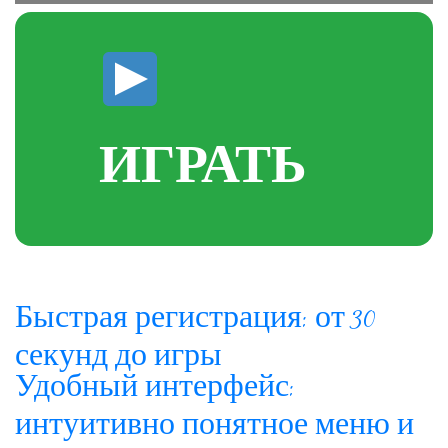
ИГРАТЬ
Содержимое
Быстрая регистрация: от 30
секунд до игры
Удобный интерфейс:
интуитивно понятное меню и