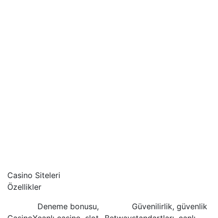
deneme bonusu veren sitelerden başlamak. Bu, sizinle
birlikte deneyimlerinizi geliştirmek ve güvenilirliği test
etmenize olanak tanır. Önerimiz, CasinoX sitesini
denemeniz. Bu sitenin canlı casino siteleri, slot casino
siteleri ve casino bahis siteleri arasında geniş bir
seçenek sunması sayesinde, her tür oyun sevgiliniz için
en uygun platformu bulabilirsiniz.
Yeni casino siteleri arasında, Betway’yi de göz önünde
bulundurmanızı öneririm. Bu sitenin güvenilirliği ve
profesyonelliği, kullanıcılarına güven veren çeşitli
güvenlik standartlarını karşılamasıyla kanıtlanmıştır.
Betway, slot oyunları ile ilgili geniş bir katalog sunar ve
canlı casino siteleri arasında da yer alır.
Casino Siteleri
Özellikler
Deneme bonusu,
Güvenilirlik, güvenlik