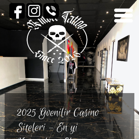
2025 Gvenilir Casino
Siteleri – En yi