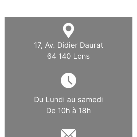
önerileri kullanarak spor bahislerini yapabilir ve 1win
bet ile birlikte en iyi deneyimi yaşayabilirsiniz.
17, Av. Didier Daurat
64 140 Lons
Du Lundi au samedi
De 10h à 18h